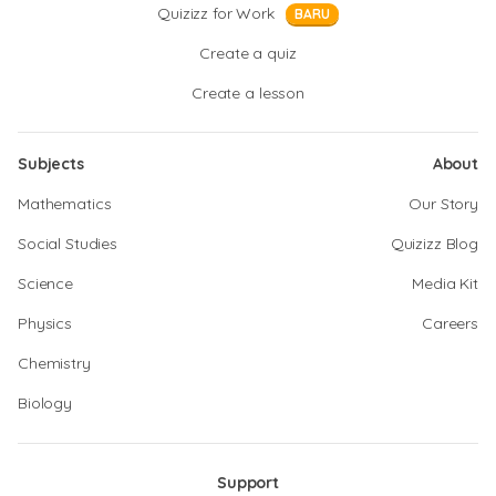
Quizizz for Work
BARU
Create a quiz
Create a lesson
Subjects
About
Mathematics
Our Story
Social Studies
Quizizz Blog
Science
Media Kit
Physics
Careers
Chemistry
Biology
Support