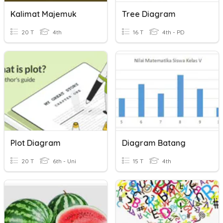
Kalimat Majemuk
Tree Diagram
20 T
4th
16 T
4th - PD
Plot Diagram
Diagram Batang
20 T
6th - Uni
15 T
4th