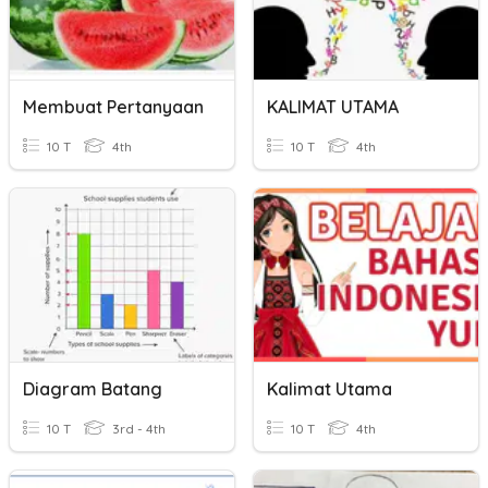
Membuat Pertanyaan
KALIMAT UTAMA
10 T
4th
10 T
4th
Diagram Batang
Kalimat Utama
10 T
3rd - 4th
10 T
4th