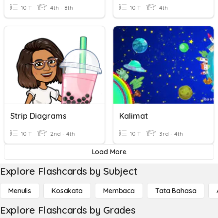
10 T
4th - 8th
10 T
4th
Strip Diagrams
Kalimat
10 T
2nd - 4th
10 T
3rd - 4th
Load More
Explore Flashcards by Subject
Menulis
Kosakata
Membaca
Tata Bahasa
Explore Flashcards by Grades