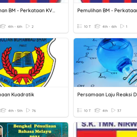
Pemulihan BM - Perkataan KVK KV
4th - 6th
2
10 T
4th - 6th
1
aan Kuadratik
4th - 5th
76
10 T
4th
37