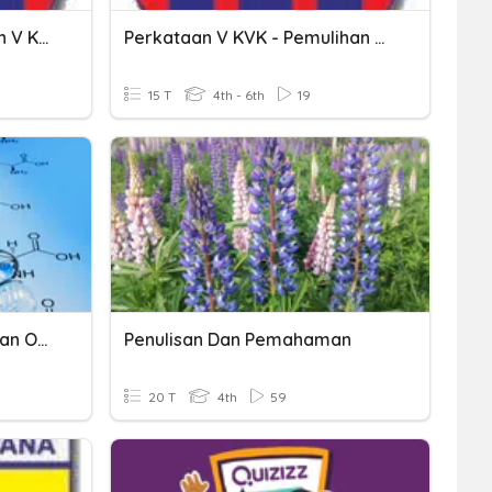
Pemulihan BM - Perkataan V KVK
Perkataan V KVK - Pemulihan BM
15 T
4th - 6th
19
Persamaan Laju Reaksi Dan Orde Reaksi
Penulisan Dan Pemahaman
20 T
4th
59