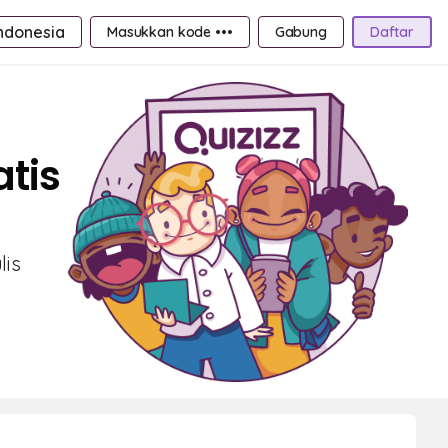
ndonesia
Masukkan kode •••
Gabung
Daftar
tis
lis