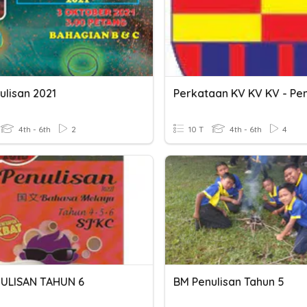
ulisan 2021
4th - 6th
2
10 T
4th - 6th
4
ULISAN TAHUN 6
BM Penulisan Tahun 5