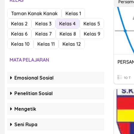
KELAS
Persama
Taman Kanak Kanak
Kelas 1
Kelas 2
Kelas 3
Kelas 4
Kelas 5
Kelas 6
Kelas 7
Kelas 8
Kelas 9
Kelas 10
Kelas 11
Kelas 12
MATA PELAJARAN
PERSA
Emosional Sosial
10 T
Penelitian Sosial
Mengetik
Seni Rupa