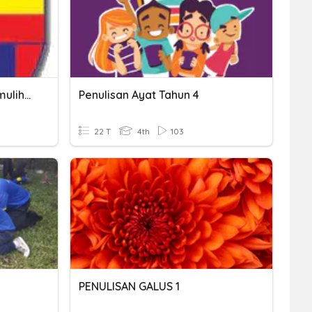
Perkataan KV KV KV - Pemulihan BM
Penulisan Ayat Tahun 4
22 T
4th
103
PENULISAN GALUS 1