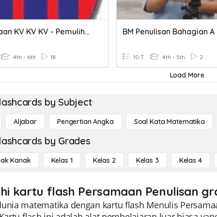
Perkataan KV KV KV - Pemulihan Bahasa Melayu
BM Penulisan Bahagian A
4th - 6th
18
10 T
4th - 5th
2
Load More
lashcards by Subject
Aljabar
Pengertian Angka
Soal Kata Matematika
lashcards by Grades
ak Kanak
Kelas 1
Kelas 2
Kelas 3
Kelas 4
ahi kartu flash Persamaan Penulisan gr
dunia matematika dengan kartu flash Menulis Persama
. Kartu flash ini adalah alat pembelajaran luar bias