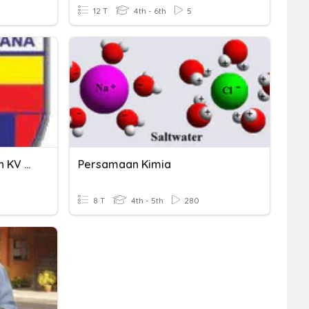
12 T
4th - 6th
5
Pemulihan BM - Perkataan KV KVK
Persamaan Kimia
8 T
4th - 5th
280