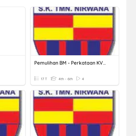
Pemulihan BM - Perkataan KVK KVK
17 T
4th - 6th
4