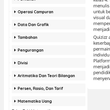
menulis
untuk b
Operasi Campuran
visual 
memperk
Data Dan Grafik
menjad
Quizizz
Tambahan
keserba
permain
Pengurangan
individ
Platfor
Divisi
menjadik
pendidi
Aritmatika Dan Teori Bilangan
menyen
Persen, Rasio, Dan Tarif
Matematika Uang