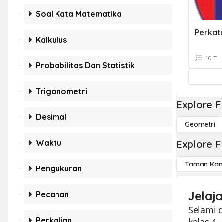
Soal Kata Matematika
Kalkulus
10 T
Probabilitas Dan Statistik
Trigonometri
Explore F
Desimal
Geometri
Waktu
Explore F
Taman Kan
Pengukuran
Jelaj
Pecahan
Selami 
Perkalian
kelas 4