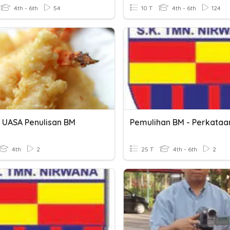
4th - 6th
54
10 T
4th - 6th
124
 UASA Penulisan BM
4th
2
25 T
4th - 6th
2