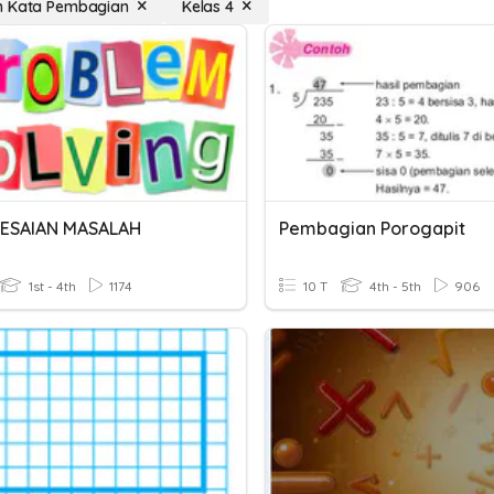
h Kata Pembagian
Kelas 4
ESAIAN MASALAH
Pembagian Porogapit
1st - 4th
1174
10 T
4th - 5th
906