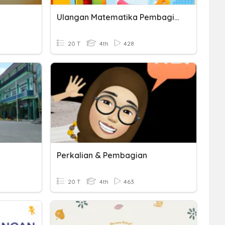
Ulangan Matematika Pembagian
20 T
4th
428
Perkalian & Pembagian
20 T
4th
463