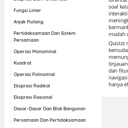
soal ka
Fungsi Linier
interak
meningk
Anjak Piutang
bermanf
Pertidaksamaan Dan Sistem
mudah d
Persamaan
Quizizz
kemudah
Operasi Monominal
memungk
Kuadrat
tinjauan
dan fitu
Operasi Polinomial
navigas
hanya ef
Ekspresi Radikal
Ekspresi Rasional
Dasar-Dasar Dan Blok Bangunan
Persamaan Dan Pertidaksamaan