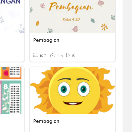
Pembagian
10 T
4th
15
Pembagian