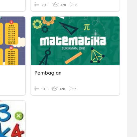
20 T
4th
6
Pembagian
10 T
4th
3