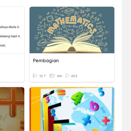
Pembagian
10 T
4th
453