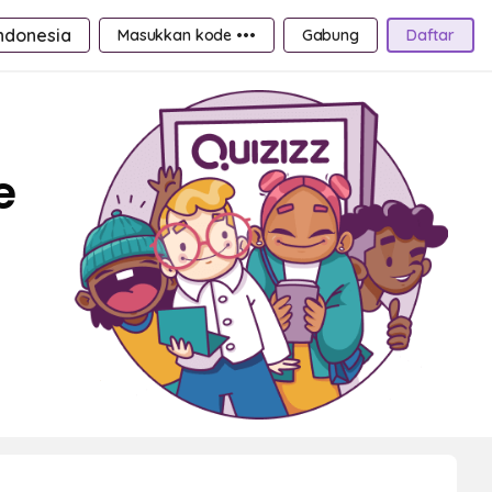
ndonesia
Masukkan kode •••
Gabung
Daftar
e