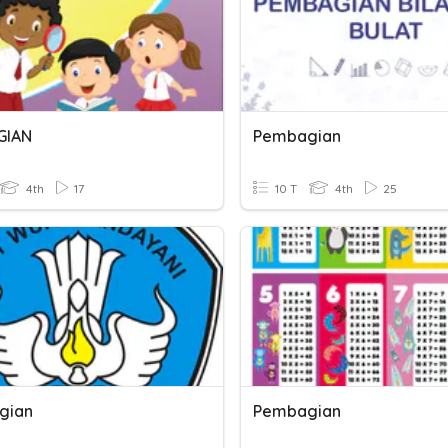
GIAN
Pembagian
4th
17
10 T
4th
25
gian
Pembagian