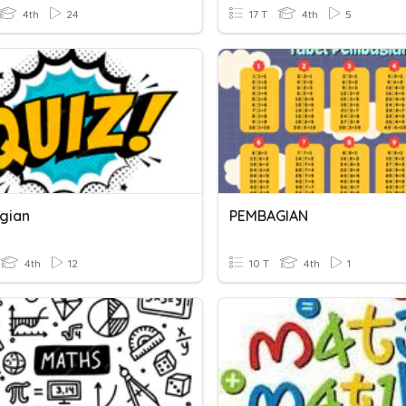
4th
24
17 T
4th
5
gian
PEMBAGIAN
4th
12
10 T
4th
1