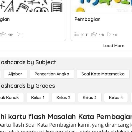
gian
Pembagian
4th
1
10 T
4th
46
Load More
lashcards by Subject
Aljabar
Pengertian Angka
Soal Kata Matematika
lashcards by Grades
ak Kanak
Kelas 1
Kelas 2
Kelas 3
Kelas 4
ahi kartu flash Masalah Kata Pembagian
 kartu flash Soal Kata Pembagian kami, yang dirancang k
ng untuk membuat konsep divisi lebih mudah didekati 