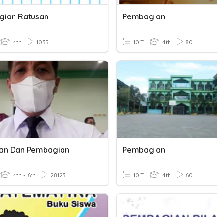
ian Ratusan
Pembagian
4th
1035
10 T
4th
80
ian Dan Pembagian
Pembagian
4th - 6th
28123
10 T
4th
60