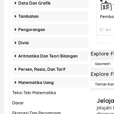
Data Dan Grafik
Tambahan
Pemba
Pengurangan
10 T
Divisi
Explore F
Aritmatika Dan Teori Bilangan
Geometri
Persen, Rasio, Dan Tarif
Explore F
Matematika Uang
Taman Kan
Teka-Teki Matematika
Jelaj
Dasar
Jelajahi
Ekspresi Dan Persamaan
diranca