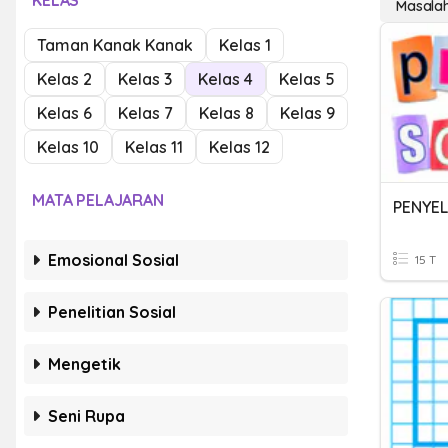
KELAS
Masala
Taman Kanak Kanak
Kelas 1
Kelas 2
Kelas 3
Kelas 4
Kelas 5
Kelas 6
Kelas 7
Kelas 8
Kelas 9
Kelas 10
Kelas 11
Kelas 12
MATA PELAJARAN
PENYEL
Emosional Sosial
15 T
Penelitian Sosial
Mengetik
Seni Rupa