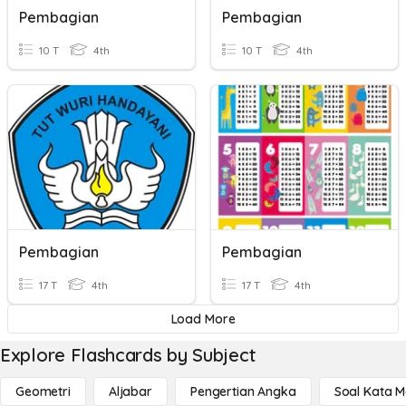
Pembagian
Pembagian
10 T
4th
10 T
4th
Pembagian
Pembagian
17 T
4th
17 T
4th
Load More
Explore Flashcards by Subject
Geometri
Aljabar
Pengertian Angka
Soal Kata 