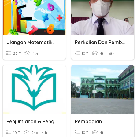
Ulangan Matematika Pembagian
Perkalian Dan Pembagian
20 T
4th
10 T
4th - 6th
Penjumlahan & Pengurangan Ribuan
Pembagian
10 T
2nd - 4th
10 T
4th