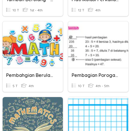
10 T
1st - 4th
12 T
4th
Pembahgian Berulang
Pembagian Porogapit
5 T
4th
10 T
4th - 5th