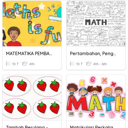
MATEMATIKA PEMBAGIAN SEBAGAI PENGURANGAN BERULANG
Pertambahan, Pengurangan,perkalian,pembagian
10 T
4th
10 T
4th - 6th
Tambah Berulang - Tahun 1
Matrikulasi Perkalian,pembagian,pengurangan,penjumlahan