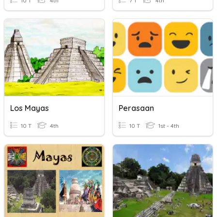
10 T
4th
7 T
4th
Los Mayas
Perasaan
10 T
4th
10 T
1st - 4th