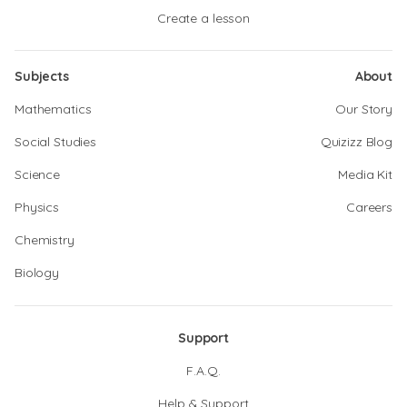
Create a lesson
Subjects
About
Mathematics
Our Story
Social Studies
Quizizz Blog
Science
Media Kit
Physics
Careers
Chemistry
Biology
Support
F.A.Q.
Help & Support