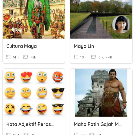
Cultura Maya
Maya Lin
14 T
4th
10 T
3rd - 4th
Kata Adjektif Perasaan
Maha Patih Gajah Mada