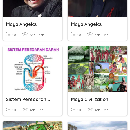
Maya Angelou
Maya Angelou
10 T
3rd - 4th
10 T
4th - 8th
Sistem Peredaran Darah
Maya Civilization
10 T
4th - 6th
10 T
4th - 8th