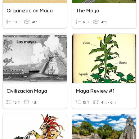
Organización Maya
The Maya
10 T
4th
16 T
4th
Civilización Maya
Maya Review #1
13 T
4th
15 T
4th - 6th