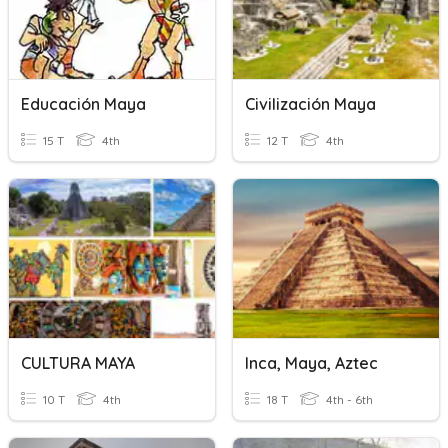
Educación Maya
Civilización Maya
15 T
4th
12 T
4th
CULTURA MAYA
Inca, Maya, Aztec
10 T
4th
18 T
4th - 6th