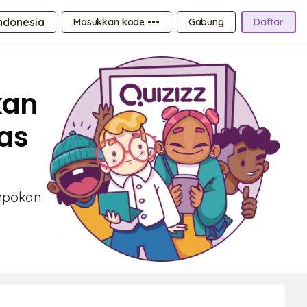
ndonesia
Masukkan kode •••
Gabung
Daftar
kan
las
ompokan