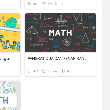
10 T
4th
58
Penjumlahan Dan Pengurangan Pecahan
PANGKAT DUA DAN PENARIKAN AKAR PANGKAT DUA
10 T
4th - 6th
11