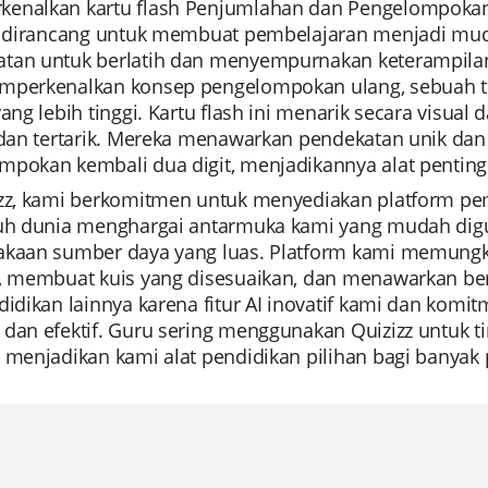
enalkan kartu flash Penjumlahan dan Pengelompokan K
ni dirancang untuk membuat pembelajaran menjadi m
tan untuk berlatih dan menyempurnakan keterampilan 
mperkenalkan konsep pengelompokan ulang, sebuah te
yang lebih tinggi. Kartu flash ini menarik secara visu
t dan tertarik. Mereka menawarkan pendekatan unik da
mpokan kembali dua digit, menjadikannya alat penting
izz, kami berkomitmen untuk menyediakan platform pe
ruh dunia menghargai antarmuka kami yang mudah digu
akaan sumber daya yang luas. Platform kami memung
u, membuat kuis yang disesuaikan, dan menawarkan ber
didikan lainnya karena fitur AI inovatif kami dan kom
dan efektif. Guru sering menggunakan Quizizz untuk tin
 menjadikan kami alat pendidikan pilihan bagi banyak 