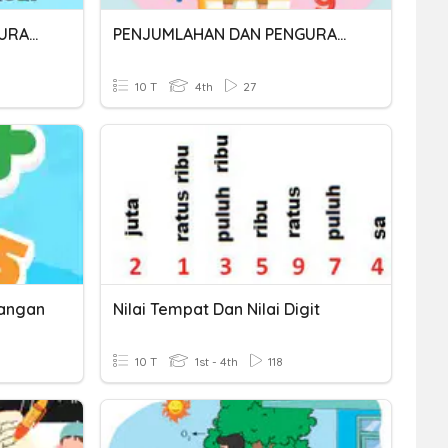
PENJUMLAHAN DAN PENGURANGAN
PENJUMLAHAN DAN PENGURANGAN
10 T
4th
27
rangan
Nilai Tempat Dan Nilai Digit
10 T
1st - 4th
118