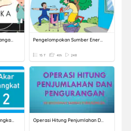
Penjumlahan Dan Pengurangan Desimal
Pengelompokan Sumber Energi Dan Manfaatnya Bagi Kehidupan
15 T
4th
248
Pangkat Dua Dan Akar Pangkat Dua
Operasi Hitung Penjumlahan Dan Pengurangan