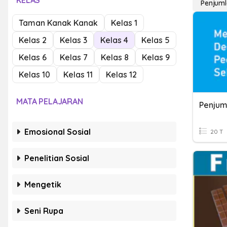
KELAS
Penjuml
Taman Kanak Kanak
Kelas 1
Kelas 2
Kelas 3
Kelas 4
Kelas 5
Kelas 6
Kelas 7
Kelas 8
Kelas 9
Kelas 10
Kelas 11
Kelas 12
MATA PELAJARAN
Emosional Sosial
20 T
Penelitian Sosial
Mengetik
Seni Rupa