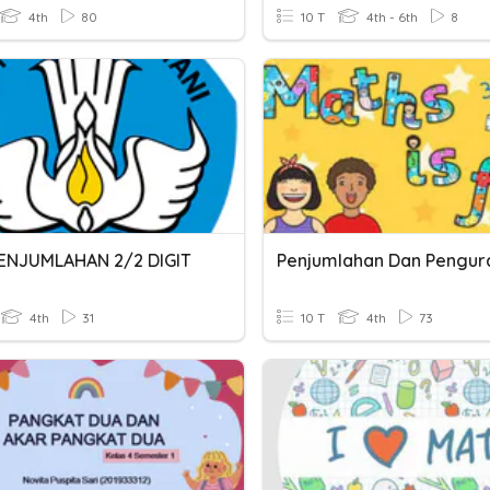
4th
80
10 T
4th - 6th
8
ENJUMLAHAN 2/2 DIGIT
4th
31
10 T
4th
73