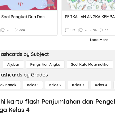
Latihan Soal Pangkat Dua Dan Akar Pangkat Dua Kelas 4 SD
4th
608
11 T
4th - 6th
58
Load More
lashcards by Subject
Aljabar
Pengertian Angka
Soal Kata Matematika
lashcards by Grades
ak Kanak
Kelas 1
Kelas 2
Kelas 3
Kelas 4
ahi kartu flash Penjumlahan dan Penge
ga Kelas 4