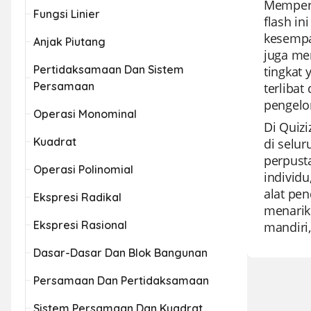
Memperk
Fungsi Linier
flash i
kesempa
Anjak Piutang
juga me
Pertidaksamaan Dan Sistem
tingkat 
Persamaan
terliba
pengelo
Operasi Monominal
Di Quiz
Kuadrat
di selu
perpust
Operasi Polinomial
individ
alat pen
Ekspresi Radikal
menarik 
Ekspresi Rasional
mandiri,
Dasar-Dasar Dan Blok Bangunan
Persamaan Dan Pertidaksamaan
Sistem Persamaan Dan Kuadrat