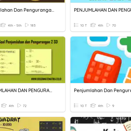
Penjumlahan Dan Pengurangan Pecahan
4th - 5th
183
10 T
4th
70
PENJUMLAHAN DAN PENGURANGAN
Penjumlahan Dan Pengu
4th
72
10 T
4th
9