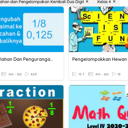
ahan dan Pengelompokan Kembali Dua Digit
Kelas 4
Penjumlahan Dan Pengurangan Pecahan Desimal
4th - 6th
469
15 T
4th - 6th
18