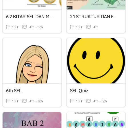
6.2 KITAR SEL DAN MITOSIS
2.1 STRUKTUR DAN FUNGSI SEL
10 T
4th - 5th
10 T
4th
6th SEL
SEL Quiz
10 T
4th - 8th
10 T
4th - 5th