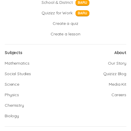
School & District
BARU
Quizizz for Work
BARU
Create a quiz
Create a lesson
Subjects
About
Mathematics
Our Story
Social Studies
Quizizz Blog
Science
Media Kit
Physics
Careers
Chemistry
Biology