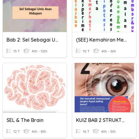
Bab 2: Sel Sebagai Unit Asas Hidupan
(SEE) Kemahiran Membuat Hipotesis
13 T
4th - 12th
10 T
4th - 6th
SEL & The Brain
KUIZ BAB 2 STRUKTUR DAN FUNGSI SEL FORM 4
12 T
4th - 8th
16 T
4th - 5th