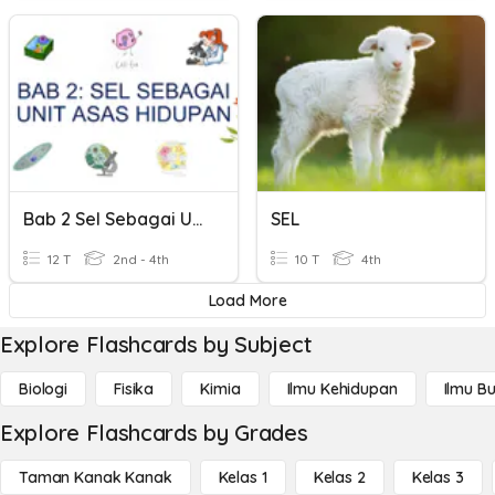
Bab 2 Sel Sebagai Unit Asas Hidupan
SEL
12 T
2nd - 4th
10 T
4th
Load More
Explore Flashcards by Subject
Biologi
Fisika
Kimia
Ilmu Kehidupan
Ilmu B
Explore Flashcards by Grades
Taman Kanak Kanak
Kelas 1
Kelas 2
Kelas 3