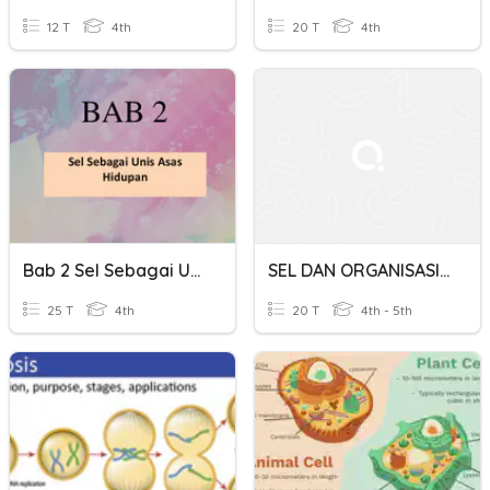
12 T
4th
20 T
4th
Bab 2 Sel Sebagai Unit Asas Kehidupan
SEL DAN ORGANISASI SEL
25 T
4th
20 T
4th - 5th