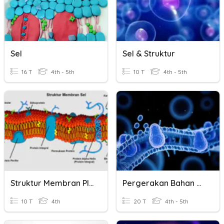
Sel
Sel & Struktur
16 T
4th - 5th
10 T
4th - 5th
Struktur Membran Plasma
Pergerakan Bahan Merentas Plasma Membran
10 T
4th
20 T
4th - 5th