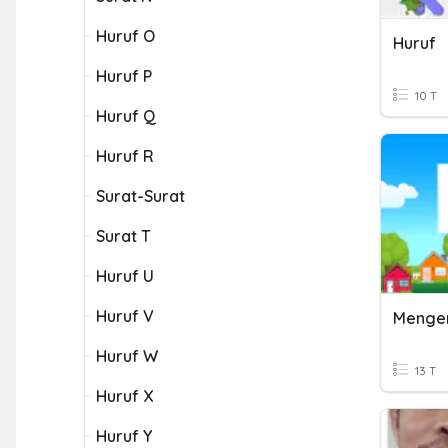
Huruf O
Huruf
Huruf P
10 T
Huruf Q
Huruf R
Surat-Surat
Surat T
Huruf U
Huruf V
Mengen
Huruf W
13 T
Huruf X
Huruf Y