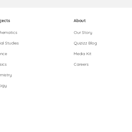
jects
About
hematics
Our Story
al Studies
Quizizz Blog
ence
Media Kit
sics
Careers
mistry
logy