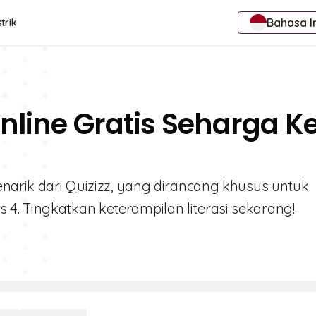
Bahasa I
trik
Online Gratis Seharga K
enarik dari Quizizz, yang dirancang khusus untuk
4. Tingkatkan keterampilan literasi sekarang!