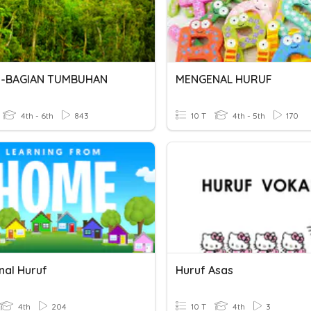
N-BAGIAN TUMBUHAN
MENGENAL HURUF
4th - 6th
843
10 T
4th - 5th
170
al Huruf
Huruf Asas
4th
204
10 T
4th
3