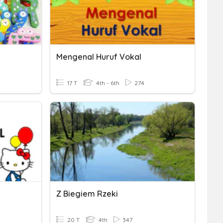
Mengenal Huruf Vokal
17 T
4th - 6th
274
Z Biegiem Rzeki
20 T
4th
347