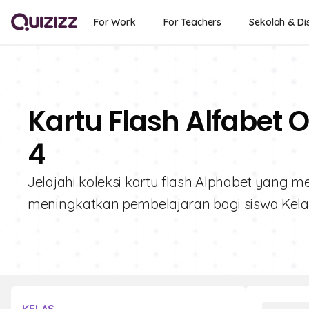
For Work
For Teachers
Sekolah & Dis
Kartu Flash Alfabet 
4
Jelajahi koleksi kartu flash Alphabet yang m
meningkatkan pembelajaran bagi siswa Kelas 