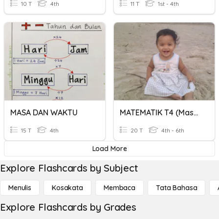
10 T
4th
11 T
1st - 4th
MASA DAN WAKTU
MATEMATIK T4 (Masa Dan Waktu)
15 T
4th
20 T
4th - 6th
Load More
Explore Flashcards by Subject
Menulis
Kosakata
Membaca
Tata Bahasa
Explore Flashcards by Grades