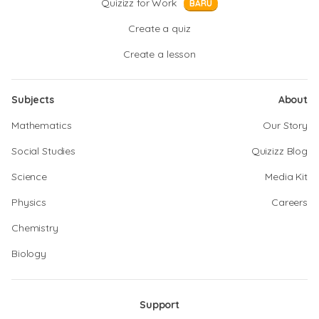
Quizizz for Work
BARU
Create a quiz
Create a lesson
Subjects
About
Mathematics
Our Story
Social Studies
Quizizz Blog
Science
Media Kit
Physics
Careers
Chemistry
Biology
Support