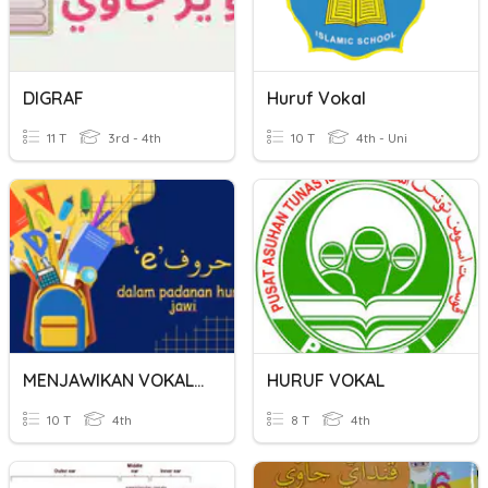
DIGRAF
Huruf Vokal
11 T
3rd - 4th
10 T
4th - Uni
MENJAWIKAN VOKAL E
HURUF VOKAL
10 T
4th
8 T
4th