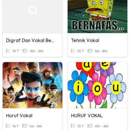
Digraf Dan Vokal Berganding
Tehnik Vokal
10 T
4th - 5th
10 T
1st - 4th
Huruf Vokal
HURUF VOKAL
16 T
1st - 4th
10 T
4th - 6th