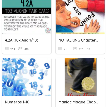
4.2A (10x And 1/10)
NO TALKING Chapters 1-10
12 T
4th
20 T
4th - 5th
Números 1-10
Maniac Magee Chaps. 1-10