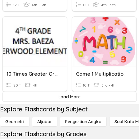
12 T
4th - 5th
12 T
4th - 5th
10 Times Greater Or 1/10 Of The Value
Game 1 Multiplication (0-10)
20 T
4th
10 T
3rd - 4th
Load More
Explore Flashcards by Subject
Geometri
Aljabar
Pengertian Angka
Soal Kata 
Explore Flashcards by Grades