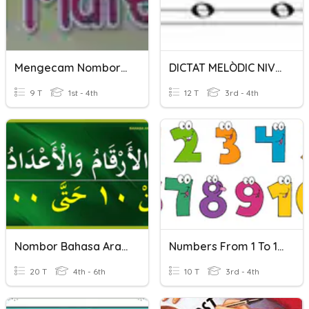
Mengecam Nombor 1 Hingga 10
DICTAT MELÒDIC NIVELL 1
9 T
1st - 4th
12 T
3rd - 4th
Nombor Bahasa Arab Gandaan 10
Numbers From 1 To 10
20 T
4th - 6th
10 T
3rd - 4th