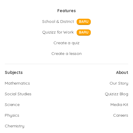
Features
School & District
BARU
Quizizz for Work
BARU
Create a quiz
Create a lesson
Subjects
About
Mathematics
Our Story
Social Studies
Quizizz Blog
Science
Media Kit
Physics
Careers
Chemistry