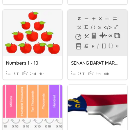
Numbers 1 - 10
SENANG DAPAT MARKAH (Tajuk 1-5)
15 T
2nd - 4th
23 T
4th - 6th