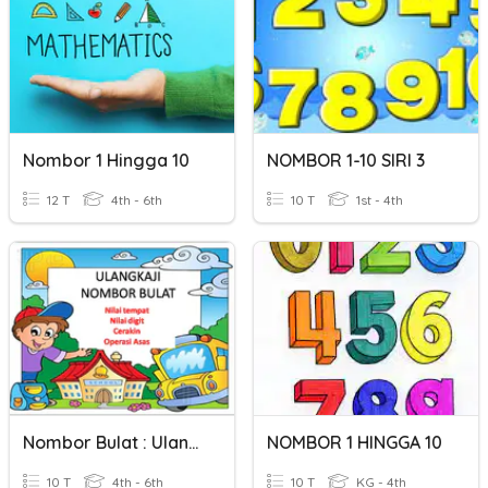
Nombor 1 Hingga 10
NOMBOR 1-10 SIRI 3
12 T
4th - 6th
10 T
1st - 4th
Nombor Bulat : Ulangkaji 1
NOMBOR 1 HINGGA 10
10 T
4th - 6th
10 T
KG - 4th