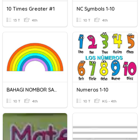
10 Times Greater #1
NC Symbols 1-10
13 T
4th
10 T
4th
BAHAGI NOMBOR SATU DIGIT 1234/1
Numeros 1-10
10 T
4th
10 T
KG - 4th