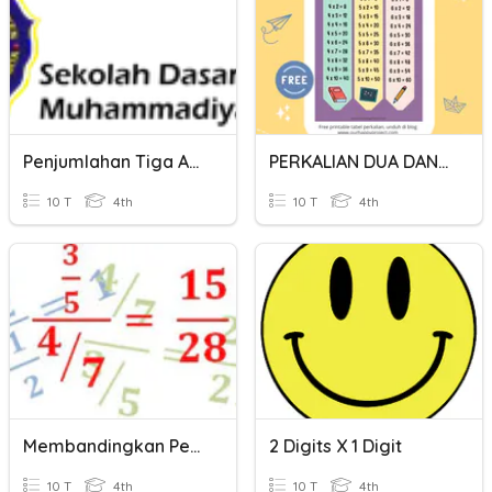
Penjumlahan Tiga Angka
PERKALIAN DUA DAN TIGA ANGKA
10 T
4th
10 T
4th
Membandingkan Pecahan
2 Digits X 1 Digit
10 T
4th
10 T
4th