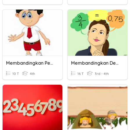
Membandingkan Pecahan
Membandingkan Desimal
10 T
4th
16 T
3rd - 4th