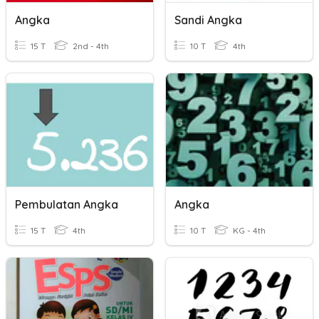
Angka
Sandi Angka
15 T
2nd - 4th
10 T
4th
Pembulatan Angka
Angka
15 T
4th
10 T
KG - 4th