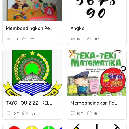
Membandingkan Pecahan
Angka
15 T
4th
10 T
4th
TAYO_QUIZIZZ_KELAS 4 MEMBANDINGKAN PECAHAN
Membandingkan Pecahan
10 T
4th
10 T
4th