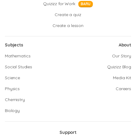
Quizizz for Work
BARU
Create a quiz
Create a lesson
Subjects
About
Mathematics
Our Story
Social Studies
Quizizz Blog
Science
Media Kit
Physics
Careers
Chemistry
Biology
Support