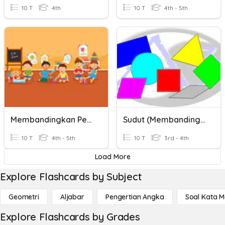
10 T
4th
10 T
4th - 5th
Membandingkan Pecahan
Sudut (Membandingkan Sudut)
10 T
4th - 5th
10 T
3rd - 4th
Load More
Explore Flashcards by Subject
Geometri
Aljabar
Pengertian Angka
Soal Kata 
Explore Flashcards by Grades