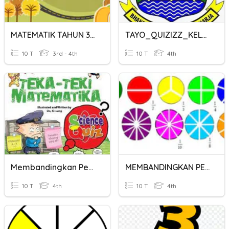
MATEMATIK TAHUN 3 : TOLAK PECAHAN PENYEBUT BERBEZA
TAYO_QUIZIZZ_KELAS 4 MEMBANDINGKAN PECAHAN
10 T
3rd - 4th
10 T
4th
Membandingkan Pecahan
MEMBANDINGKAN PECAHAN
10 T
4th
10 T
4th