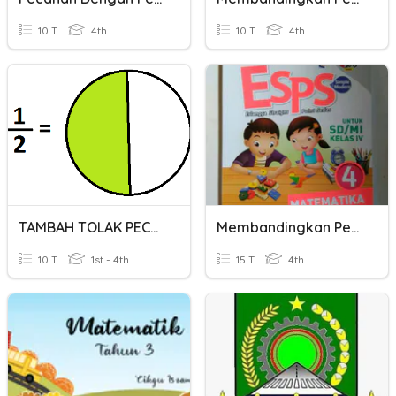
10 T
4th
10 T
4th
TAMBAH TOLAK PECAHAN PENYEBUT SAMA
Membandingkan Pecahan
10 T
1st - 4th
15 T
4th