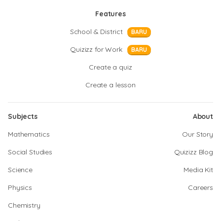
Features
School & District
BARU
Quizizz for Work
BARU
Create a quiz
Create a lesson
Subjects
About
Mathematics
Our Story
Social Studies
Quizizz Blog
Science
Media Kit
Physics
Careers
Chemistry