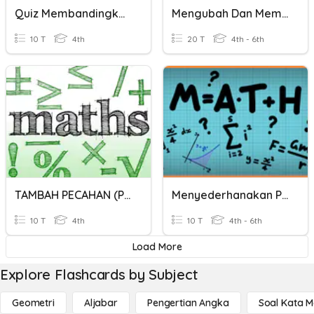
Quiz Membandingkan Pecahan
Mengubah Dan Membandingkan Pecahan
10 T
4th
20 T
4th - 6th
TAMBAH PECAHAN (Penyebut Sama) TAHUN 4
Menyederhanakan Pecahan Dan Membandingkan Pecahan
10 T
4th
10 T
4th - 6th
Load More
Explore Flashcards by Subject
Geometri
Aljabar
Pengertian Angka
Soal Kata 