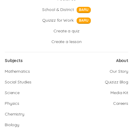
School & District
BARU
Quizizz for Work
BARU
Create a quiz
Create a lesson
Subjects
About
Mathematics
Our Story
Social Studies
Quizizz Blog
Science
Media Kit
Physics
Careers
Chemistry
Biology