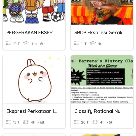
PERGERAKAN EKSPRES
SBDP Ekspresi Gerak
10 T
4th - 6th
11 T
4th
Ekspresi Perkataan Itu Indah
Classify Rational Numbers
15 T
4th - 6th
20 T
4th - 5th