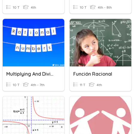
10 T
4th
10 T
4th - 8th
Multiplying And Dividing Rational Numbers
Función Racional
10 T
4th - 7th
11 T
4th