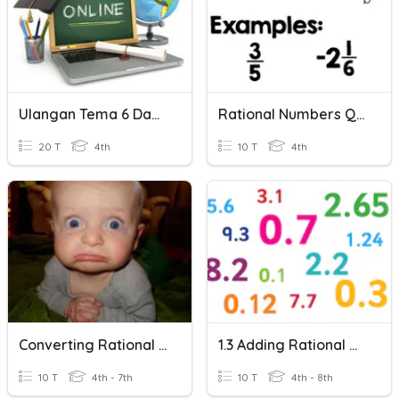
Ulangan Tema 6 Dan 7 Kelas 4
Rational Numbers Quiz
20 T
4th
10 T
4th
Converting Rational Number Forms
1.3 Adding Rational Numbers (Decimals)
10 T
4th - 7th
10 T
4th - 8th