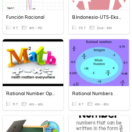
Función Racional
B.Indonesia-UTS-Ekspresi
9 T
4th - PD
33 T
2nd - 4th
Rational Number Operations
Rational Numbers
11 T
4th - 6th
8 T
4th - 8th