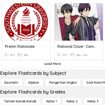
Prelim Rationale
Rational Cloze- Camping Trip
15 T
4th
12 T
4th - Uni
Load More
Explore Flashcards by Subject
Geometri
Aljabar
Pengertian Angka
Soal Kata 
Explore Flashcards by Grades
Taman Kanak Kanak
Kelas 1
Kelas 2
Kelas 3