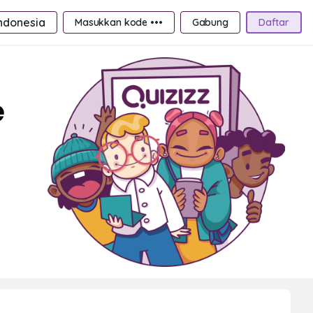
ndonesia
Masukkan kode •••
Gabung
Daftar
e