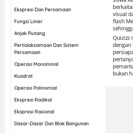
berkait
Ekspresi Dan Persamaan
visual 
flash M
Fungsi Linier
sehingg
Anjak Piutang
Quizizz
dengan 
Pertidaksamaan Dan Sistem
persiapa
Persamaan
pertany
Operasi Monominal
pemanta
bukan ha
Kuadrat
Operasi Polinomial
Ekspresi Radikal
Ekspresi Rasional
Dasar-Dasar Dan Blok Bangunan