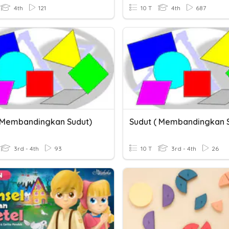
4th
121
10 T
4th
687
(Membandingkan Sudut)
Sudut ( Membandingkan S
3rd - 4th
93
10 T
3rd - 4th
26