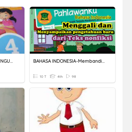
MEMBANDINGKAN DAN MENGURUTKAN PECAHAN
BAHASA INDONESIA-Membandingkan Dua Teks Nonfiksi
10 T
4th
98