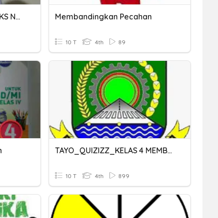
MEMBANDINGKAN DUA TEKS NONFIKSI - KELAS 4
Membandingkan Pecahan
10 T
4th
89
n
TAYO_QUIZIZZ_KELAS 4 MEMBANDINGKAN PECAHAN
10 T
4th
899