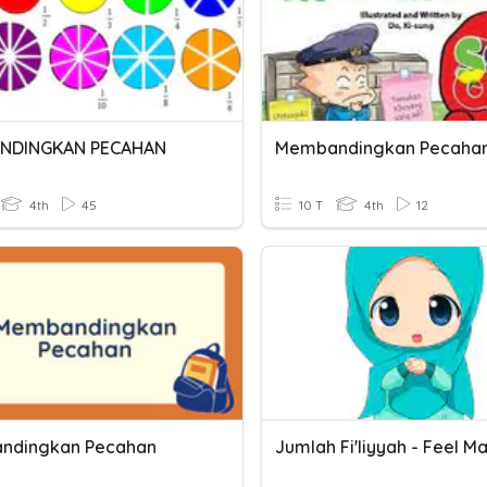
NDINGKAN PECAHAN
Membandingkan Pecaha
4th
45
10 T
4th
12
ndingkan Pecahan