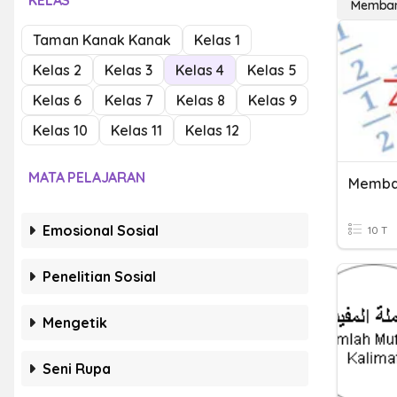
KELAS
Memban
Taman Kanak Kanak
Kelas 1
Kelas 2
Kelas 3
Kelas 4
Kelas 5
Kelas 6
Kelas 7
Kelas 8
Kelas 9
Kelas 10
Kelas 11
Kelas 12
MATA PELAJARAN
Memba
Emosional Sosial
10 T
Penelitian Sosial
Mengetik
Seni Rupa