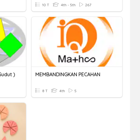
10 T
4th - 5th
267
udut )
MEMBANDINGKAN PECAHAN
8 T
4th
5