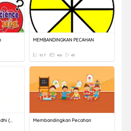
n
MEMBANDINGKAN PECAHAN
10 T
4th
45
Jumlah Fi'liyyah - Feel Madhi (Y4)
Membandingkan Pecahan