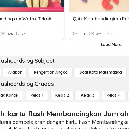
ndingkan Watak Tokoh
Quiz Membandingkan Pe
4th
238
10 T
4th
30
Load More
lashcards by Subject
Aljabar
Pengertian Angka
Soal Kata Matematika
lashcards by Grades
ak Kanak
Kelas 1
Kelas 2
Kelas 3
Kelas 4
ahi kartu flash Membandingkan Jumlah 
dunia pembelajaran dengan kartu flash Membandingkan
las 4. Kartu flash ini adalah alat yang efektif untuk