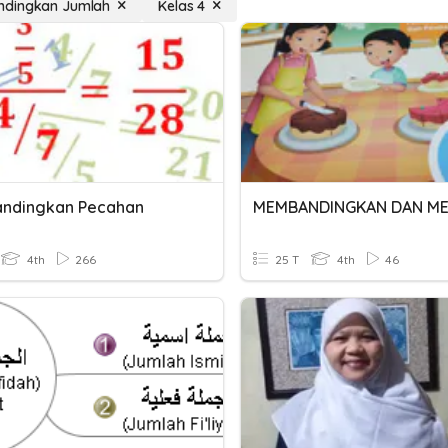
dingkan Jumlah
Kelas 4
ndingkan Pecahan
4th
266
25 T
4th
46