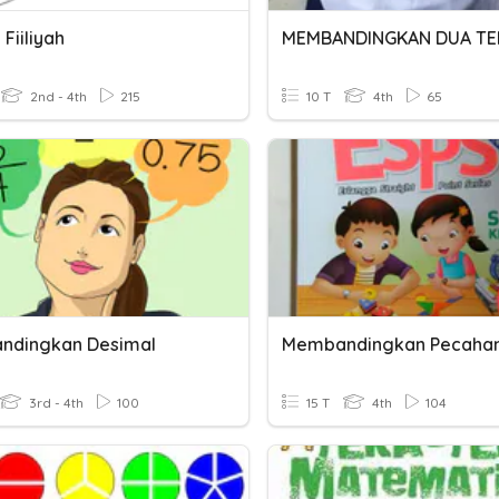
Fiiliyah
2nd - 4th
215
10 T
4th
65
ndingkan Desimal
Membandingkan Pecaha
3rd - 4th
100
15 T
4th
104