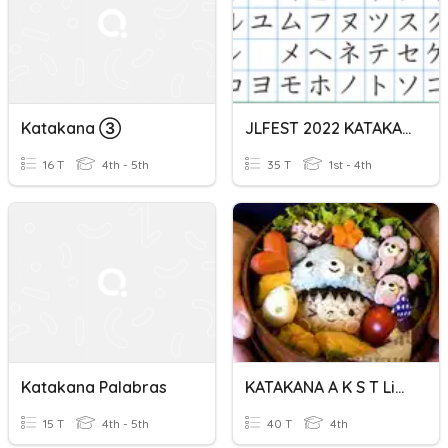
Katakana ➂
JLFEST 2022 KATAKANA QUIZ
16 T
4th - 5th
35 T
1st - 4th
Katakana Palabras
KATAKANA A K S T Lines
15 T
4th - 5th
40 T
4th