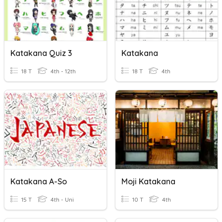
Katakana Quiz 3
Katakana
18 T
4th - 12th
18 T
4th
Katakana A-So
Moji Katakana
15 T
4th - Uni
10 T
4th