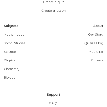
Create a quiz
Create a lesson
Subjects
About
Mathematics
Our Story
Social Studies
Quizizz Blog
Science
Media Kit
Physics
Careers
Chemistry
Biology
Support
F.A.Q.