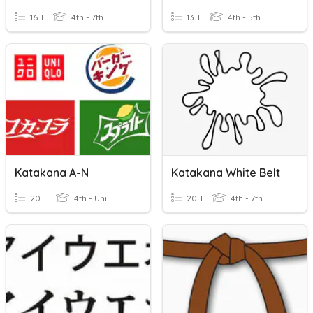
16 T
4th - 7th
13 T
4th - 5th
Katakana A-N
Katakana White Belt
20 T
4th - Uni
20 T
4th - 7th