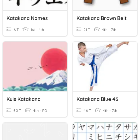
Katakana Names
Katakana Brown Belt
6 T
1st - 4th
21 T
4th - 7th
Kuis Katakana
Katakana Blue 46
50 T
4th - PD
46 T
4th - 7th