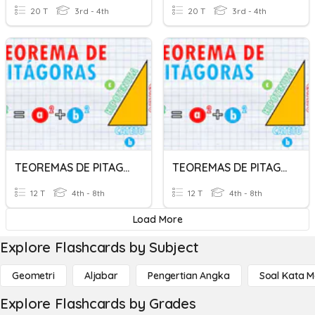
20 T
3rd - 4th
20 T
3rd - 4th
TEOREMAS DE PITAGORAS
TEOREMAS DE PITAGORAS
12 T
4th - 8th
12 T
4th - 8th
Load More
Explore Flashcards by Subject
Geometri
Aljabar
Pengertian Angka
Soal Kata 
Explore Flashcards by Grades