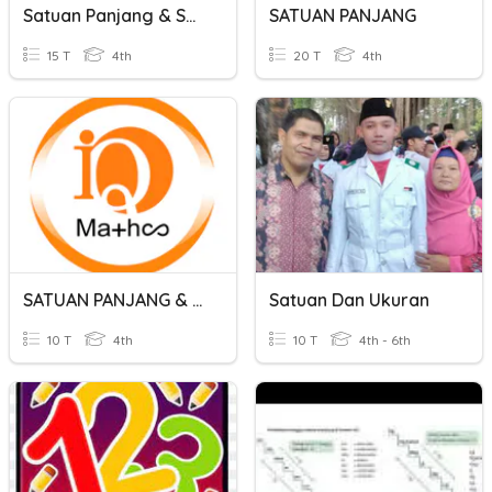
Satuan Panjang & Satuan Berat
SATUAN PANJANG
15 T
4th
20 T
4th
SATUAN PANJANG & SATUAN BERAT (IQ.MATHS 4)
Satuan Dan Ukuran
10 T
4th
10 T
4th - 6th