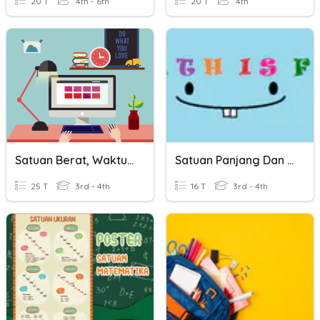
20 T
4th - 6th
20 T
4th
Satuan Berat, Waktu, Panjang
Satuan Panjang Dan Satuan Waktu
25 T
3rd - 4th
16 T
3rd - 4th