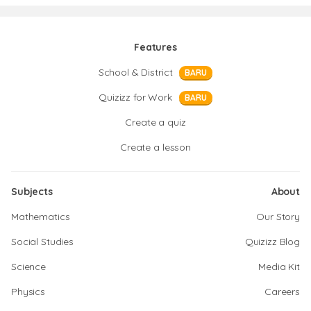
Features
School & District
BARU
Quizizz for Work
BARU
Create a quiz
Create a lesson
Subjects
About
Mathematics
Our Story
Social Studies
Quizizz Blog
Science
Media Kit
Physics
Careers