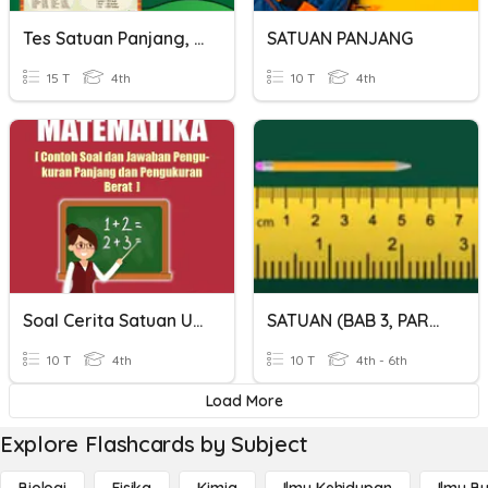
Tes Satuan Panjang, Luas Dan Volume
SATUAN PANJANG
15 T
4th
10 T
4th
Soal Cerita Satuan Ukuran Panjang Dan Berat
SATUAN (BAB 3, PART 1)
10 T
4th
10 T
4th - 6th
Load More
Explore Flashcards by Subject