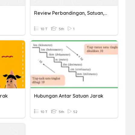
Review Perbandingan, Satuan, Jarak, Kecepatan Dan Waktu
10 T
5th
1
arak
Hubungan Antar Satuan Jarak
10 T
5th
52