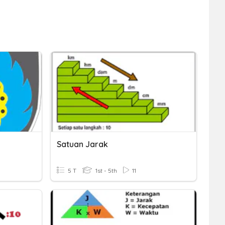
Satuan Jarak
5 T
1st - 5th
11