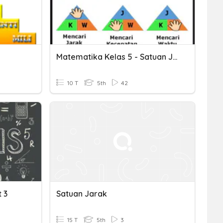
Matematika Kelas 5 - Satuan Jarak, Waktu, Dan Kecepatan
10 T
5th
42
 3
Satuan Jarak
15 T
5th
3