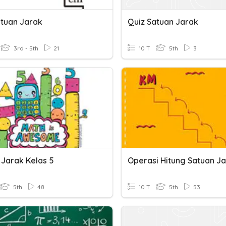
atuan Jarak
Quiz Satuan Jarak
3rd - 5th
21
10 T
5th
3
 Jarak Kelas 5
Operasi Hitung Satuan J
5th
48
10 T
5th
53