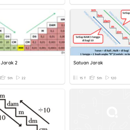
 Jarak 2
Satuan Jarak
5th
22
15 T
5th
120