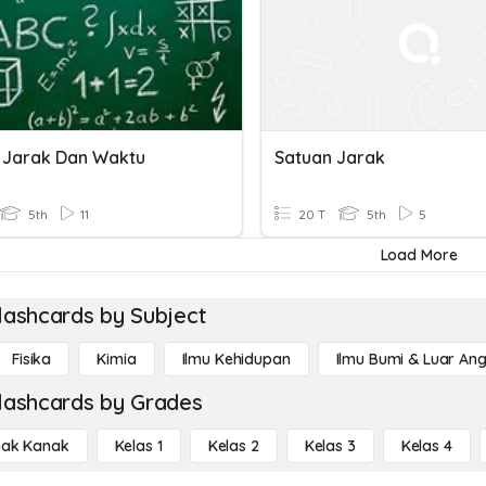
 Jarak Dan Waktu
Satuan Jarak
5th
11
20 T
5th
5
Load More
lashcards by Subject
Fisika
Kimia
Ilmu Kehidupan
Ilmu Bumi & Luar An
lashcards by Grades
ak Kanak
Kelas 1
Kelas 2
Kelas 3
Kelas 4