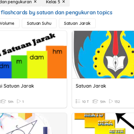
 dan pengukuran
Kelas 5
 flashcards by satuan dan pengukuran topics
 Volume
Satuan Suhu
Satuan Jarak
si Satuan Jarak
Satuan Jarak
5th
1
10 T
5th
132