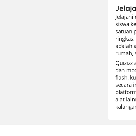
Jelaj
Jelajah
siswa k
satuan 
ringkas
adalah 
rumah, 
Quizizz
dan mod
flash, 
secara i
platfor
alat lai
kalanga