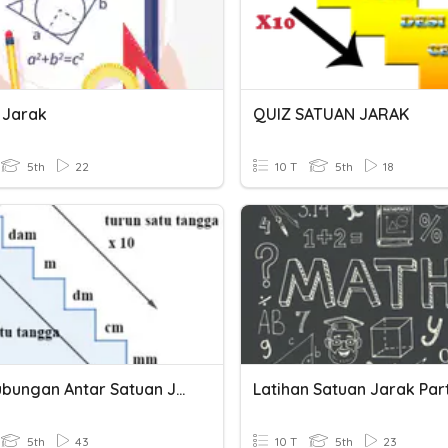
 Jarak
QUIZ SATUAN JARAK
5th
22
10 T
5th
18
Soal Hubungan Antar Satuan Jarak Kelas 5
Latihan Satuan Jarak Part
5th
43
10 T
5th
23