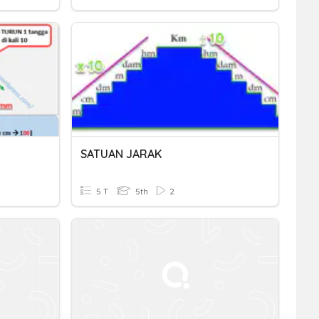
SATUAN JARAK
5 T
5th
2