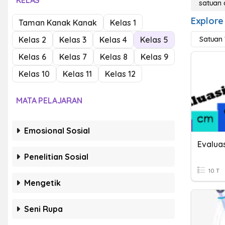
KELAS
satuan
Explore
Taman Kanak Kanak
Kelas 1
Kelas 2
Kelas 3
Kelas 4
Kelas 5
Satuan
Kelas 6
Kelas 7
Kelas 8
Kelas 9
Kelas 10
Kelas 11
Kelas 12
MATA PELAJARAN
Emosional Sosial
Evalua
Penelitian Sosial
10 T
Mengetik
Seni Rupa