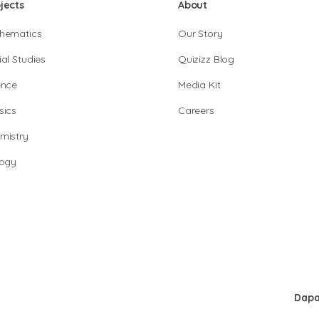
jects
About
hematics
Our Story
al Studies
Quizizz Blog
ence
Media Kit
sics
Careers
mistry
logy
Dapa