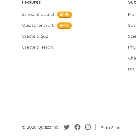
Features
Sub
School & District
Mat
BARU
Quizizz for Work
Soci
BARU
Create a quiz
Sci
Create a lesson
Phy
Che
Bio
© 2026 Quizizz Inc.
Peta Situs