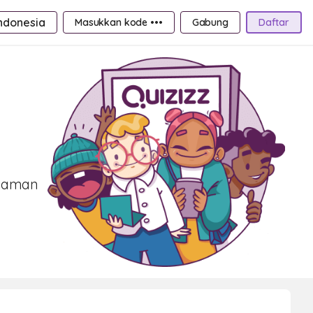
ndonesia
Masukkan kode •••
Gabung
Daftar
alaman