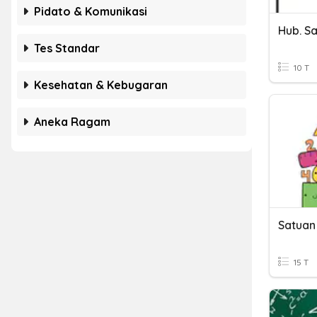
Pidato & Komunikasi
Hub. S
Tes Standar
10 T
Kesehatan & Kebugaran
Aneka Ragam
Satuan
15 T