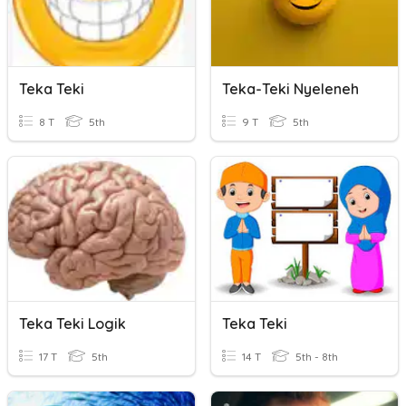
Teka Teki
Teka-Teki Nyeleneh
8 T
5th
9 T
5th
Teka Teki Logik
Teka Teki
17 T
5th
14 T
5th - 8th