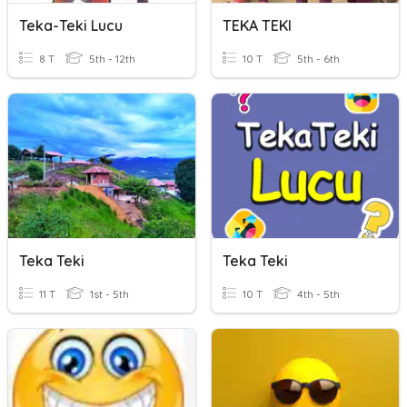
Teka-Teki Lucu
TEKA TEKI
8 T
5th - 12th
10 T
5th - 6th
Teka Teki
Teka Teki
11 T
1st - 5th
10 T
4th - 5th