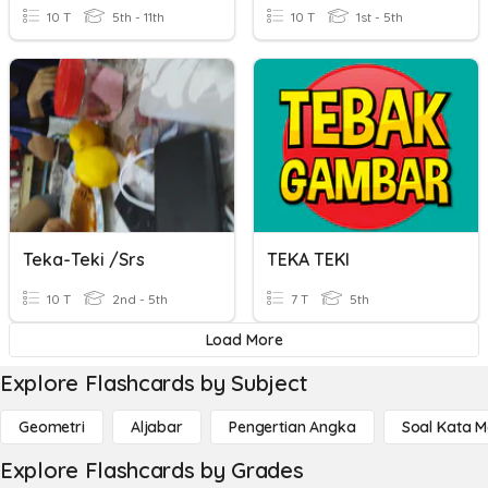
10 T
5th - 11th
10 T
1st - 5th
Teka-Teki /srs
TEKA TEKI
10 T
2nd - 5th
7 T
5th
Load More
Explore Flashcards by Subject
Geometri
Aljabar
Pengertian Angka
Soal Kata 
Explore Flashcards by Grades