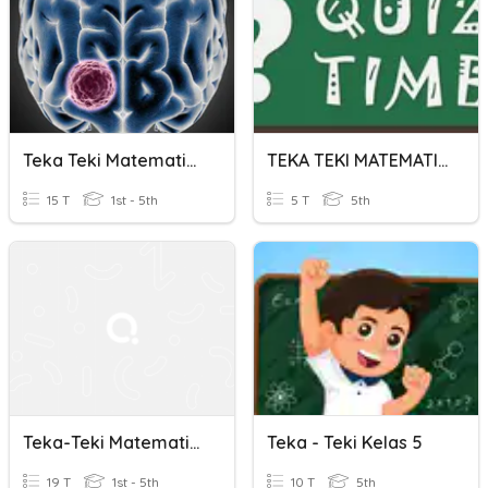
Teka Teki Matematika
TEKA TEKI MATEMATIKA
15 T
1st - 5th
5 T
5th
Teka-Teki Matematika 2
Teka - Teki Kelas 5
19 T
1st - 5th
10 T
5th