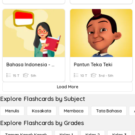
Bahasa Indonesia - Konsep Teks Nonfiksi
Pantun Teka Teki
15 T
5th
10 T
3rd - 5th
Load More
Explore Flashcards by Subject
Menulis
Kosakata
Membaca
Tata Bahasa
Explore Flashcards by Grades