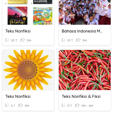
Teks Nonfiksi
Bahasa Indonesia Materi Teks Nonfiksi
20 T
5th
10 T
5th
Teks Nonfiksi
Teks Nonfiksi & Fiksi
5 T
5th
11 T
5th - 6th