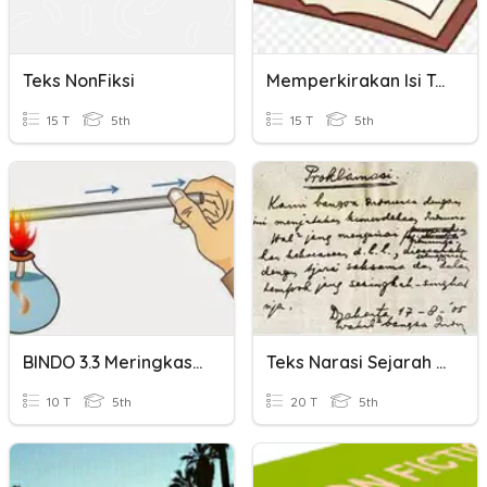
Teks NonFiksi
Memperkirakan Isi Teks Nonfiksi
15 T
5th
15 T
5th
BINDO 3.3 Meringkas Teks Eksplanasi.
Teks Narasi Sejarah Dan Teks Nonfiksi
10 T
5th
20 T
5th