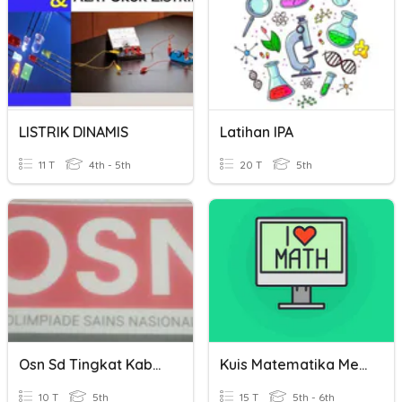
LISTRIK DINAMIS
Latihan IPA
11 T
4th - 5th
20 T
5th
Osn Sd Tingkat Kabupaten
Kuis Matematika Mean Median Dan Modus
10 T
5th
15 T
5th - 6th