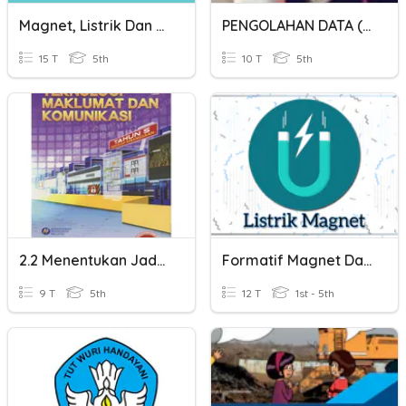
Magnet, Listrik Dan Teknologi
PENGOLAHAN DATA ( MEAN, MEDIAN DAN MODUS )
15 T
5th
10 T
5th
2.2 Menentukan Jadual, Rekod Dan Medan
Formatif Magnet Dan Listrik
9 T
5th
12 T
1st - 5th