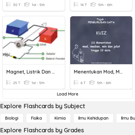
30 T
1st - 5th
14 T
5th - 6th
Magnet, Listrik Dan Teknologi
Menentukan Mod, Median, Min Dan Julat
25 T
1st - 5th
6 T
5th - 6th
Load More
Explore Flashcards by Subject
Biologi
Fisika
Kimia
Ilmu Kehidupan
Ilmu B
Explore Flashcards by Grades