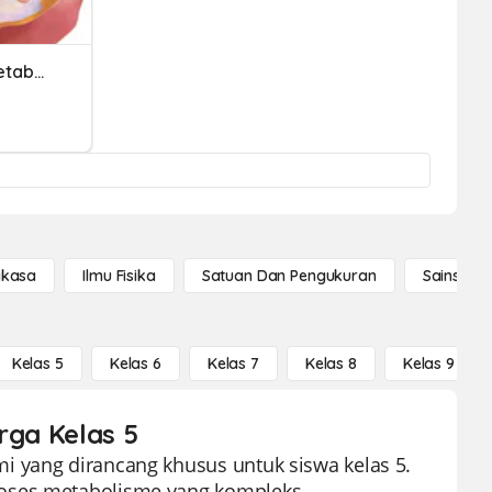
Bases Moleculares Del Metabolismo
gkasa
Ilmu Fisika
Satuan Dan Pengukuran
Sains Se
Kelas 5
Kelas 6
Kelas 7
Kelas 8
Kelas 9
rga Kelas 5
i yang dirancang khusus untuk siswa kelas 5.
roses metabolisme yang kompleks,