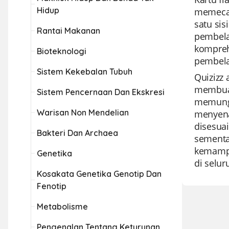
Hidup
memecah
satu si
Rantai Makanan
pembela
komprehe
Bioteknologi
pembela
Sistem Kekebalan Tubuh
Quizizz 
membuat
Sistem Pencernaan Dan Ekskresi
memungk
Warisan Non Mendelian
menyena
disesua
Bakteri Dan Archaea
sementa
kemampu
Genetika
di selur
Kosakata Genetika Genotip Dan
Fenotip
Metabolisme
Pengenalan Tentang Keturunan