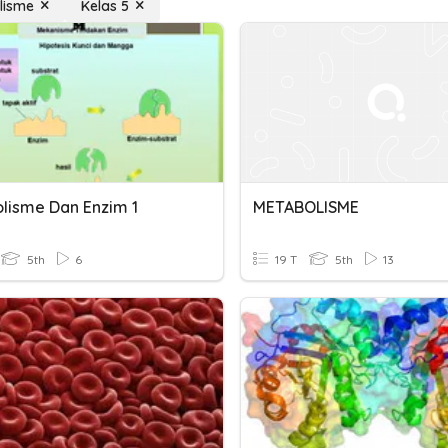
lisme
Kelas 5
lisme Dan Enzim 1
METABOLISME
5th
6
19 T
5th
13