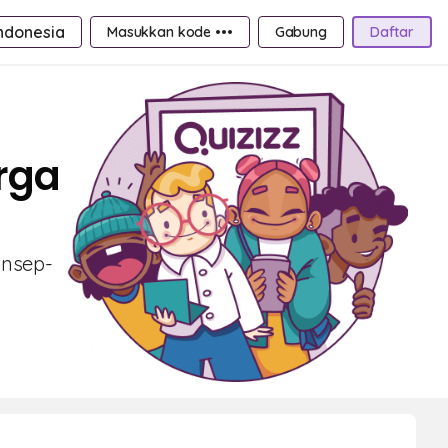
ndonesia
Masukkan kode •••
Gabung
Daftar
rga
onsep-