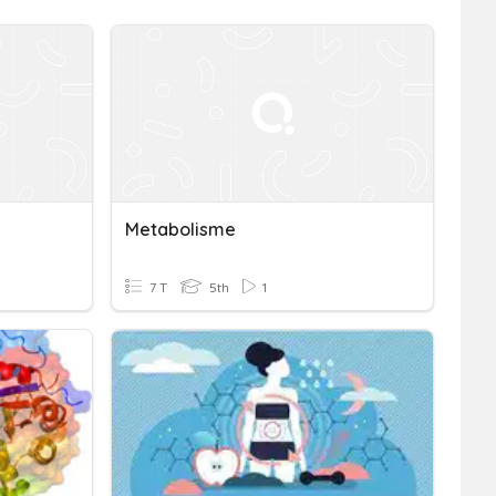
Metabolisme
7 T
5th
1