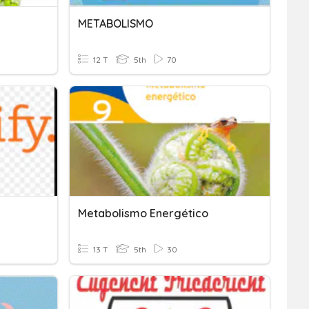
METABOLISMO
12 T
5th
70
Metabolismo Energético
13 T
5th
30