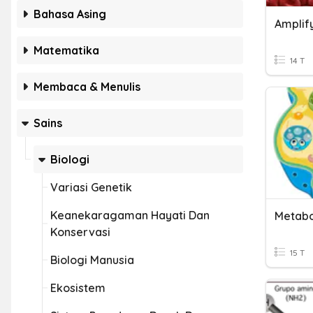
Bahasa Asing
Amplif
Matematika
14 T
Membaca & Menulis
Sains
Biologi
Variasi Genetik
Keanekaragaman Hayati Dan
Metabo
Konservasi
15 T
Biologi Manusia
Ekosistem