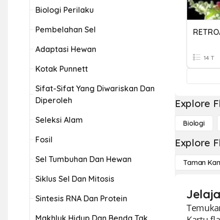
Biologi Perilaku
Pembelahan Sel
Adaptasi Hewan
14 T
Kotak Punnett
Sifat-Sifat Yang Diwariskan Dan
Diperoleh
Explore F
Seleksi Alam
Biologi
Fosil
Explore F
Sel Tumbuhan Dan Hewan
Taman Kan
Siklus Sel Dan Mitosis
Jelaj
Sintesis RNA Dan Protein
Temukan
Makhluk Hidup Dan Benda Tak
Kartu f