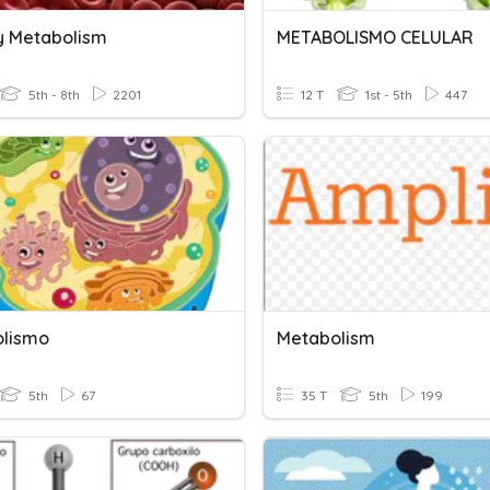
y Metabolism
METABOLISMO CELULAR
5th - 8th
2201
12 T
1st - 5th
447
lismo
Metabolism
5th
67
35 T
5th
199