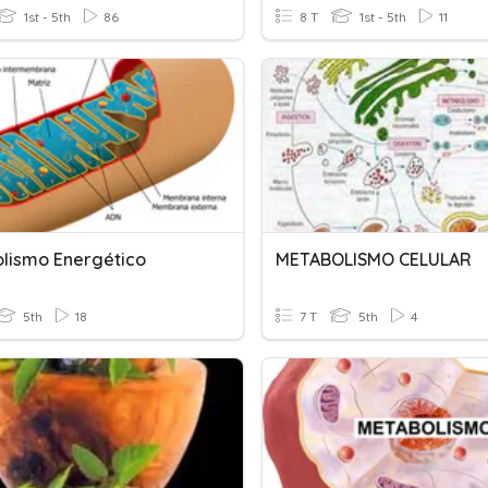
1st - 5th
86
8 T
1st - 5th
11
lismo Energético
METABOLISMO CELULAR
5th
18
7 T
5th
4