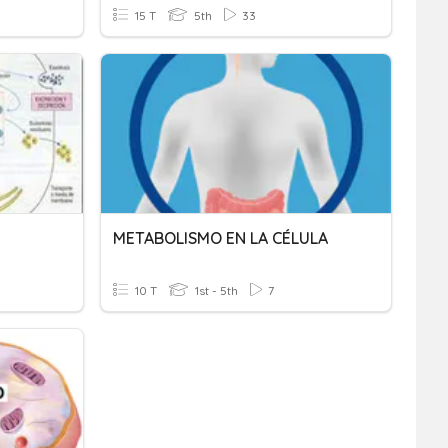
15 T
5th
33
METABOLISMO EN LA CÉLULA
10 T
1st - 5th
7