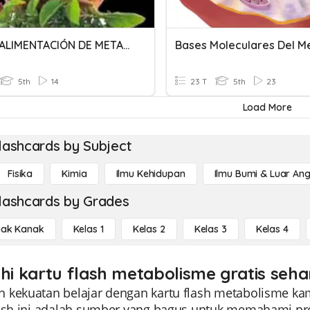
RETROALIMENTACIÓN DE METABOLISMO 4TO AÑO
5th
14
23 T
5th
23
Load More
lashcards by Subject
Fisika
Kimia
Ilmu Kehidupan
Ilmu Bumi & Luar An
lashcards by Grades
ak Kanak
Kelas 1
Kelas 2
Kelas 3
Kelas 4
ahi kartu flash metabolisme gratis seha
 kekuatan belajar dengan kartu flash metabolisme kam
lash ini adalah sumber yang bagus untuk memahami p