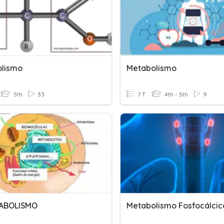
lismo
Metabolismo
5th
33
7 T
4th - 5th
9
TABOLISMO
Metabolismo Fosfocálcic