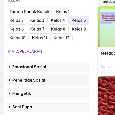
KELAS
metabo
Taman Kanak Kanak
Kelas 1
Kelas 2
Kelas 3
Kelas 4
Kelas 5
Kelas 6
Kelas 7
Kelas 8
Kelas 9
Kelas 10
Kelas 11
Kelas 12
MATA PELAJARAN
Metabo
Emosional Sosial
10 T
Penelitian Sosial
Mengetik
Seni Rupa