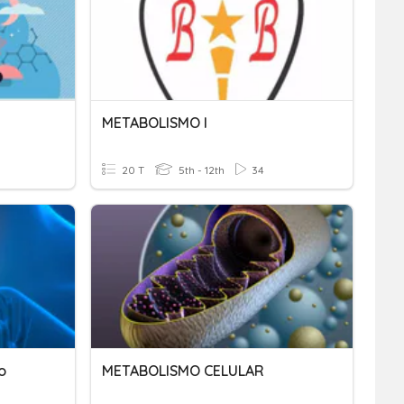
METABOLISMO I
20 T
5th - 12th
34
o
METABOLISMO CELULAR