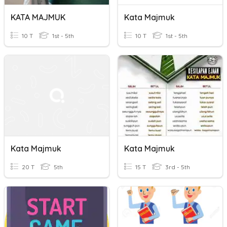
KATA MAJMUK
Kata Majmuk
10 T
1st - 5th
10 T
1st - 5th
Kata Majmuk
Kata Majmuk
20 T
5th
15 T
3rd - 5th