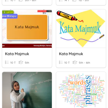
10 T
5th - 6th
14 T
1st - 5th
Kata Majmuk
Kata Majmuk
10 T
5th
10 T
5th - 6th