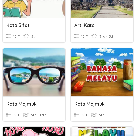
Kata Sifat
Arti Kata
10 T
5th
10 T
3rd - 5th
Kata Majmuk
Kata Majmuk
15 T
5th - 12th
15 T
5th