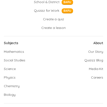
School & District
BARU
Quizizz for Work
BARU
Create a quiz
Create a lesson
Subjects
About
Mathematics
Our Story
Social Studies
Quizizz Blog
Science
Media Kit
Physics
Careers
Chemistry
Biology