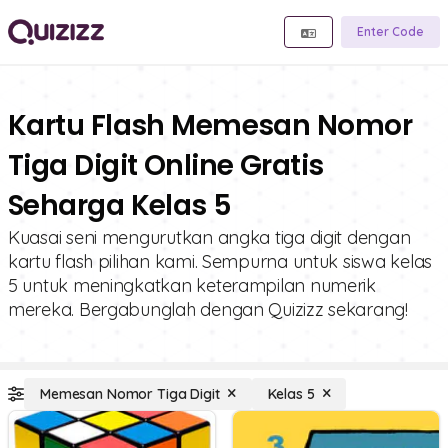
Enter Code
Kartu Flash Memesan Nomor
Tiga Digit Online Gratis
Seharga Kelas 5
Kuasai seni mengurutkan angka tiga digit dengan
kartu flash pilihan kami. Sempurna untuk siswa kelas
5 untuk meningkatkan keterampilan numerik
mereka. Bergabunglah dengan Quizizz sekarang!
Memesan Nomor Tiga Digit
Kelas 5