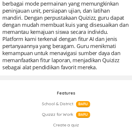
berbagai mode permainan yang memungkinkan
peninjauan unit, persiapan ujian, dan latihan
mandiri. Dengan perpustakaan Quizizz, guru dapat
dengan mudah membuat kuis yang disesuaikan dan
memantau kemajuan siswa secara individu.
Platform kami terkenal dengan fitur AI dan jenis
pertanyaannya yang beragam. Guru menikmati
kemampuan untuk menavigasi sumber daya dan
memanfaatkan fitur laporan, menjadikan Quizizz
sebagai alat pendidikan favorit mereka.
Features
School & District
BARU
Quizizz for Work
BARU
Create a quiz