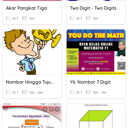
Akar Pangkat Tiga
Two Digit - Two Digits
10 T
5th
18 T
5th
Nombor Hingga Tujuh Digit
Y6: Nombor 7 Digit
10 T
5th - 6th
15 T
5th - 7th