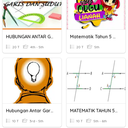
HUBUNGAN ANTAR GARIS
Matematik Tahun 5 Sudut Dan Garis
20 T
4th - 5th
20 T
5th
Hubungan Antar Garis
MATEMATIK TAHUN 5 - Sudut Dan Garis
10 T
3rd - 5th
10 T
5th - 6th