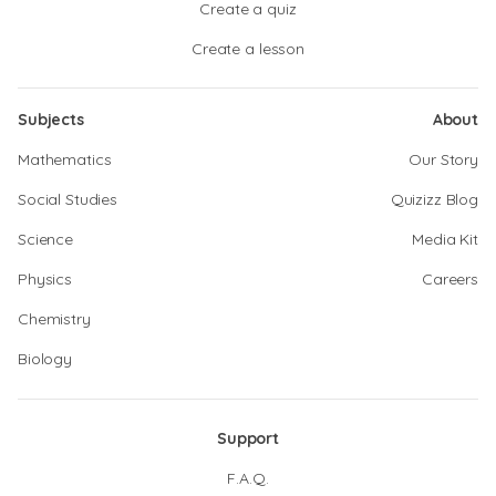
Create a quiz
Create a lesson
Subjects
About
Mathematics
Our Story
Social Studies
Quizizz Blog
Science
Media Kit
Physics
Careers
Chemistry
Biology
Support
F.A.Q.