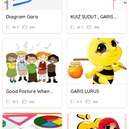
Diagram Garis
KUIZ SUDUT , GARIS SELARI GARIS SERENJANG
10 T
5th
10 T
5th
Good Posture When Singing
GARIS LURUS
13 T
5th
9 T
5th