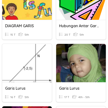
DIAGRAM GARIS
Hubungan Antar Garis
15 T
5th
20 T
5th
Garis Lurus
Garis Lurus
16 T
5th
17 T
4th - 5th