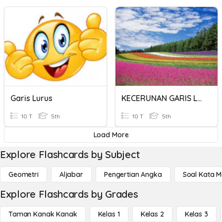
Garis Lurus
KECERUNAN GARIS LURUS
10 T
5th
10 T
5th
Load More
Explore Flashcards by Subject
Geometri
Aljabar
Pengertian Angka
Soal Kata 
Explore Flashcards by Grades
Taman Kanak Kanak
Kelas 1
Kelas 2
Kelas 3