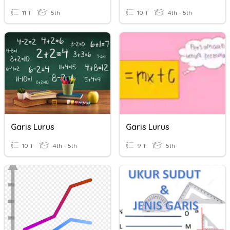
11 T
5th
10 T
4th - 5th
Garis Lurus
Garis Lurus
10 T
4th - 5th
9 T
5th