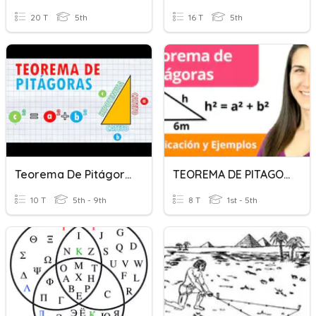
20 T
5th
16 T
5th
Teorema De Pitágoras
TEOREMA DE PITAGORAS
10 T
5th - 9th
8 T
1st - 5th