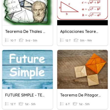
Teorema De Thales Y Teorema De Las Bisectrices
Aplicaciones Teorema De Pitágoras
10 T
3rd - 5th
12 T
5th - 9th
FUTURE SIMPLE - TEORIA
Teorema De Pitagoras
12 T
1st - 5th
6 T
1st - 5th