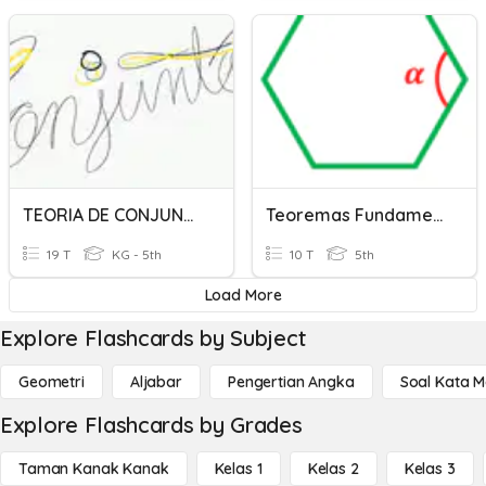
TEORIA DE CONJUNTOS
Teoremas Fundamentales.
19 T
KG - 5th
10 T
5th
Load More
Explore Flashcards by Subject
Geometri
Aljabar
Pengertian Angka
Soal Kata 
Explore Flashcards by Grades
Taman Kanak Kanak
Kelas 1
Kelas 2
Kelas 3