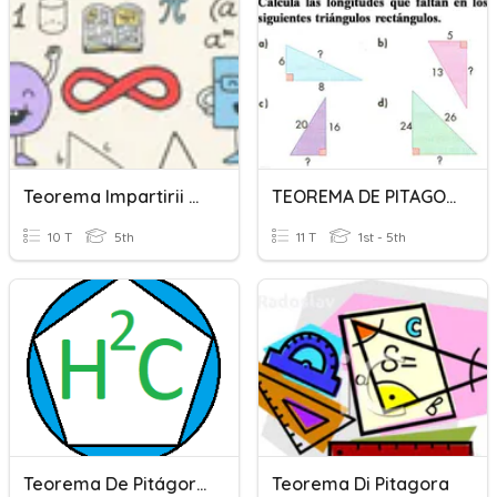
Teorema Impartirii Cu Rest
TEOREMA DE PITAGORAS
10 T
5th
11 T
1st - 5th
Teorema De Pitágoras
Teorema Di Pitagora