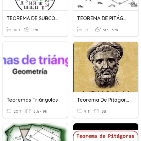
TEOREMA DE SUBCONJUNTOS
TEOREMA DE PITÁGORAS
10 T
5th
10 T
5th - 9th
Teoremas Triángulos
Teorema De Pitágoras
20 T
5th - 9th
9 T
5th