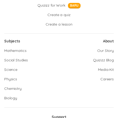
Quizizz for Work
BARU
Create a quiz
Create a lesson
Subjects
About
Mathematics
Our Story
Social Studies
Quizizz Blog
Science
Media Kit
Physics
Careers
Chemistry
Biology
Support