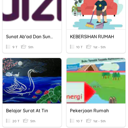
Sunat Ab'ad Dan Sunat Haiat
KEBERSIHAN RUMAH
9 T
5th
10 T
1st - 5th
Belajar Surat At Tin
Pekerjaan Rumah
20 T
5th
10 T
1st - 5th