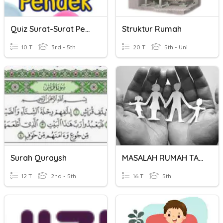
Quiz Surat-Surat Pendek
Struktur Rumah
10 T
3rd - 5th
20 T
5th - Uni
Surah Quraysh
MASALAH RUMAH TANGGA - NUSYUZ
12 T
2nd - 5th
16 T
5th