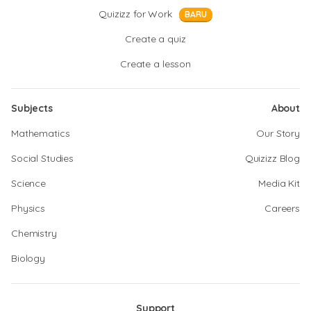
Quizizz for Work
BARU
Create a quiz
Create a lesson
Subjects
About
Mathematics
Our Story
Social Studies
Quizizz Blog
Science
Media Kit
Physics
Careers
Chemistry
Biology
Support