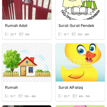
Rumah Adat
Surat-Surat Pendek
20 T
5th
15 T
5th - 6th
Rumah
Surat AlFalaq
10 T
5th - 6th
20 T
4th - 5th