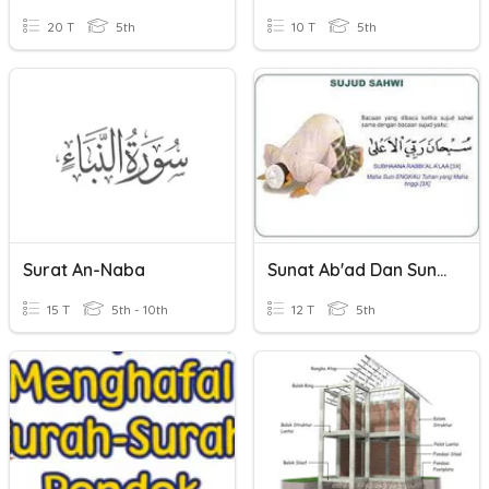
20 T
5th
10 T
5th
Surat An-Naba
Sunat Ab'ad Dan Sunat Hai'at
15 T
5th - 10th
12 T
5th