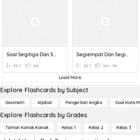
Soal Segitiga Dan Segiempat
Segiempat Dan Segitiga Gabriela 74
30 T
5th
30 T
5th - 7th
Load More
Explore Flashcards by Subject
Geometri
Aljabar
Pengertian Angka
Soal Kata 
Explore Flashcards by Grades
Taman Kanak Kanak
Kelas 1
Kelas 2
Kelas 3