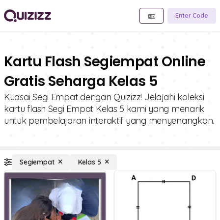
Enter Code
Kartu Flash Segiempat Online
Gratis Seharga Kelas 5
Kuasai Segi Empat dengan Quizizz! Jelajahi koleksi
kartu flash Segi Empat Kelas 5 kami yang menarik
untuk pembelajaran interaktif yang menyenangkan.
Segiempat
Kelas 5