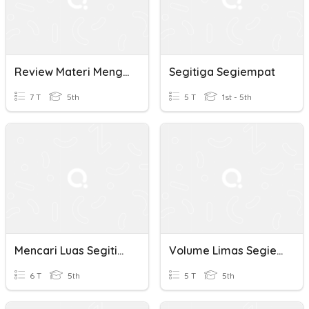
Review Materi Menghitung Luas Segiempat
Segitiga Segiempat
7 T
5th
5 T
1st - 5th
Mencari Luas Segitiga Dan Segiempat
Volume Limas Segiempat
6 T
5th
5 T
5th