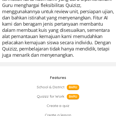
Guru menghargai fleksibilitas Quizizz,
menggunakannya untuk review unit, persiapan ujian,
dan bahkan istirahat yang menyenangkan. Fitur AI
kami dan beragam jenis pertanyaan membantu
dalam membuat kuis yang disesuaikan, sementara
alat pemantauan kemajuan kami memudahkan
pelacakan kemajuan siswa secara individu. Dengan
Quizizz, pembelajaran tidak hanya mendidik, tetapi
juga menarik dan menyenangkan.
Features
School & District
BARU
Quizizz for Work
BARU
Create a quiz
Create a lesson