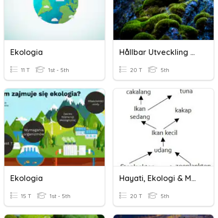
Ekologia
Hållbar Utveckling Och Ekologi
11 T
1st - 5th
20 T
5th
Ekologia
Hayati, Ekologi & Mekanisme Mahluk Hidup
15 T
1st - 5th
20 T
5th