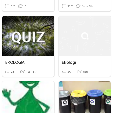
5 T
5th
21 T
1st - 5th
EKOLOGIA
Ekologi
28 T
1st - 5th
20 T
5th