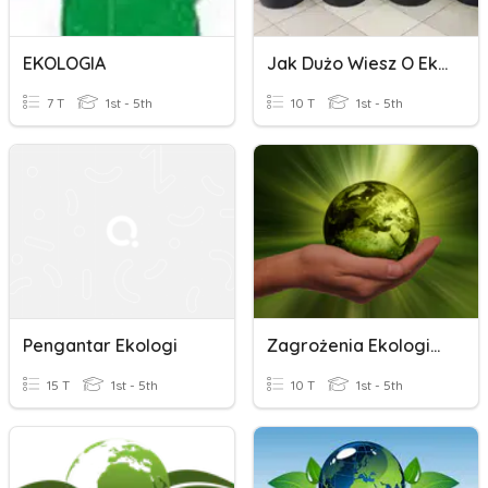
EKOLOGIA
Jak Dużo Wiesz O Ekologii?
7 T
1st - 5th
10 T
1st - 5th
Pengantar Ekologi
Zagrożenia Ekologiczne
15 T
1st - 5th
10 T
1st - 5th