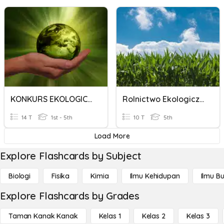
KONKURS EKOLOGICZNY SP5
Rolnictwo Ekologiczne W Polsce
14 T
1st - 5th
10 T
5th
Load More
Explore Flashcards by Subject
Biologi
Fisika
Kimia
Ilmu Kehidupan
Ilmu B
Explore Flashcards by Grades
Taman Kanak Kanak
Kelas 1
Kelas 2
Kelas 3