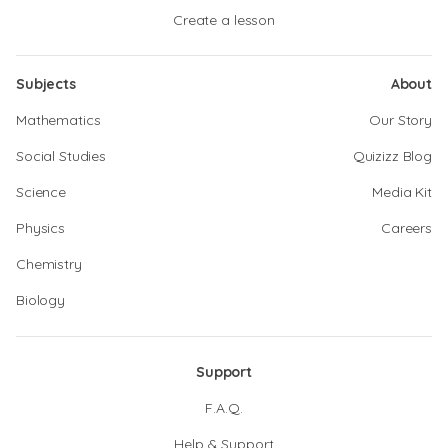
Create a lesson
Subjects
About
Mathematics
Our Story
Social Studies
Quizizz Blog
Science
Media Kit
Physics
Careers
Chemistry
Biology
Support
F.A.Q.
Help & Support