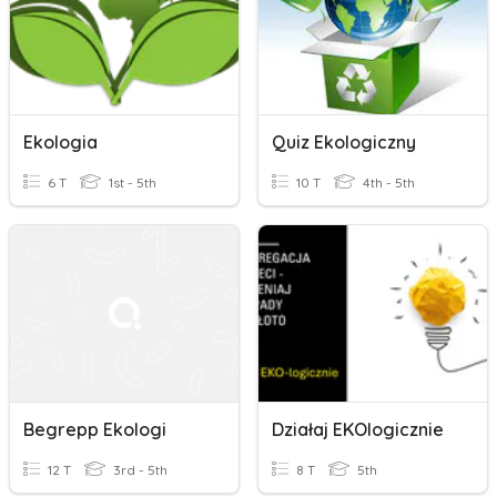
Ekologia
Quiz Ekologiczny
6 T
1st - 5th
10 T
4th - 5th
Begrepp Ekologi
Działaj EKOlogicznie
12 T
3rd - 5th
8 T
5th