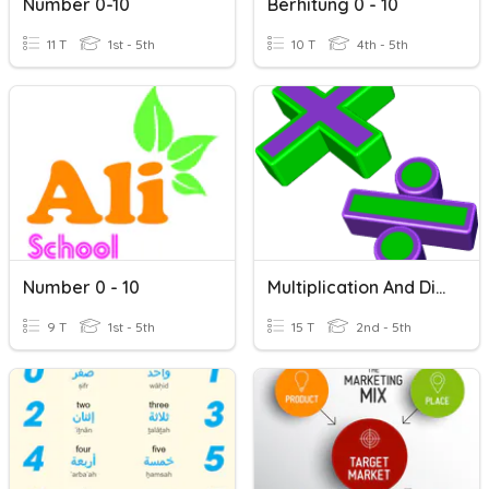
Number 0-10
Berhitung 0 - 10
11 T
1st - 5th
10 T
4th - 5th
Number 0 - 10
Multiplication And Division Fluency 0-10 #2
9 T
1st - 5th
15 T
2nd - 5th