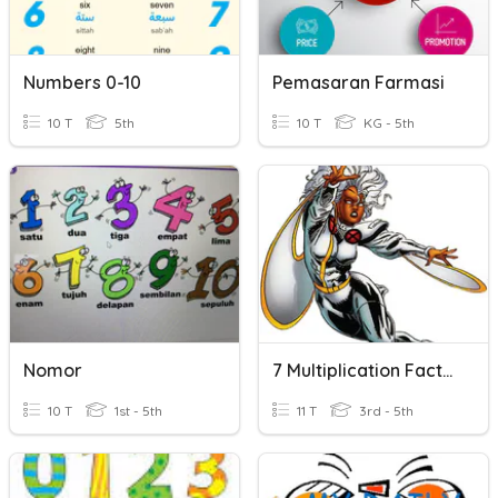
Numbers 0-10
Pemasaran Farmasi
10 T
5th
10 T
KG - 5th
Nomor
7 Multiplication Facts (0-10)
10 T
1st - 5th
11 T
3rd - 5th