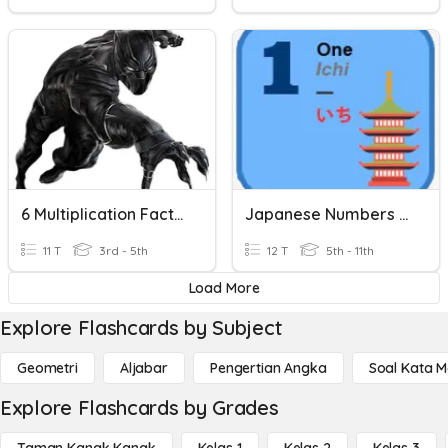
6 Multiplication Facts (0-10)
Japanese Numbers 0 - 10
11 T
3rd - 5th
12 T
5th - 11th
Load More
Explore Flashcards by Subject
Geometri
Aljabar
Pengertian Angka
Soal Kata 
Explore Flashcards by Grades