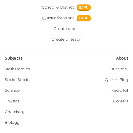
School & District
BARU
Quizizz for Work
BARU
Create a quiz
Create a lesson
Subjects
About
Mathematics
Our Story
Social Studies
Quizizz Blog
Science
Media Kit
Physics
Careers
Chemistry
Biology