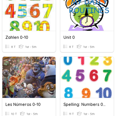
Zahlen 0-10
Unit 0
8 T
1st - 5th
8 T
1st - 5th
Les Números 0-10
Spelling: Numbers 0-10
10 T
1st - 5th
11 T
1st - 5th