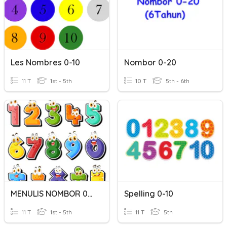
Les Nombres 0-10
Nombor 0-20
11 T
1st - 5th
10 T
5th - 6th
MENULIS NOMBOR 0-9
Spelling 0-10
11 T
1st - 5th
11 T
5th