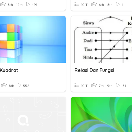
8th - 12th
491
10 T
6th - 8th
4
 Kuadrat
Relasi Dan Fungsi
8th
552
10 T
7th - 9th
181