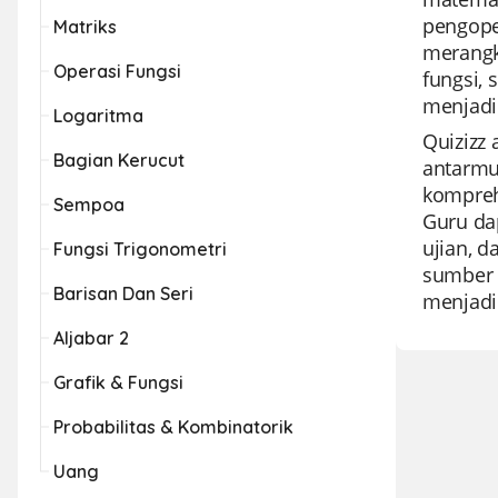
pengope
Matriks
merangk
Operasi Fungsi
fungsi, 
menjadi
Logaritma
Quizizz
Bagian Kerucut
antarmu
kompreh
Sempoa
Guru da
ujian, d
Fungsi Trigonometri
sumber 
Barisan Dan Seri
menjadik
Aljabar 2
Grafik & Fungsi
Probabilitas & Kombinatorik
Uang