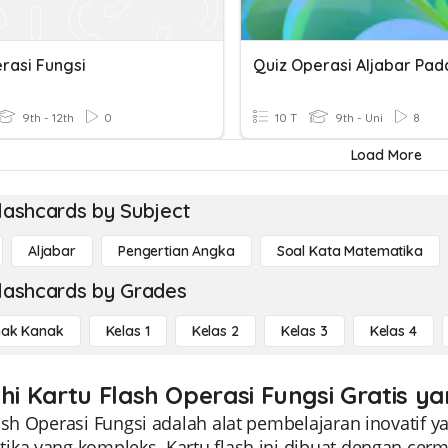
rasi Fungsi
9th - 12th
0
10 T
9th - Uni
8
Load More
lashcards by Subject
Aljabar
Pengertian Angka
Soal Kata Matematika
lashcards by Grades
ak Kanak
Kelas 1
Kelas 2
Kelas 3
Kelas 4
ahi Kartu Flash Operasi Fungsi Gratis y
lash Operasi Fungsi adalah alat pembelajaran inovati
ika yang kompleks. Kartu flash ini dibuat dengan ce