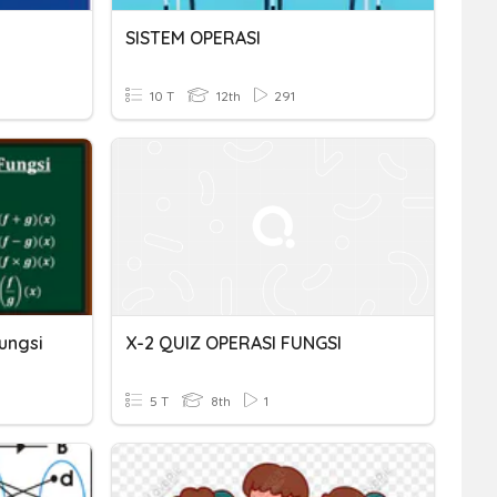
SISTEM OPERASI
10 T
12th
291
ungsi
X-2 QUIZ OPERASI FUNGSI
5 T
8th
1