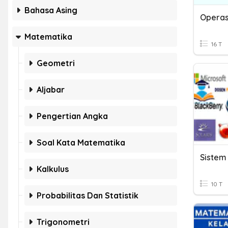
Bahasa Asing
Operas
Matematika
16 T
Geometri
Aljabar
Pengertian Angka
Soal Kata Matematika
Sistem
Kalkulus
10 T
Probabilitas Dan Statistik
Trigonometri