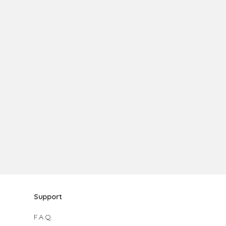
Support
F.A.Q.