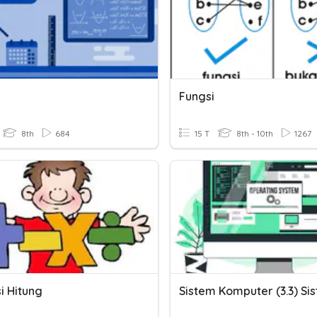
Fungsi
8th
684
15 T
8th - 10th
1267
i Hitung