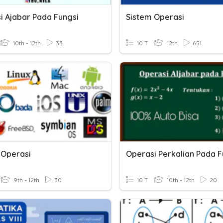
i Ajabar Pada Fungsi
Sistem Operasi
10th - 12th
33
10 T
12th
651
 Operasi
Operasi Perkalian Pada F
9th - 12th
30
10 T
10th - 12th
20