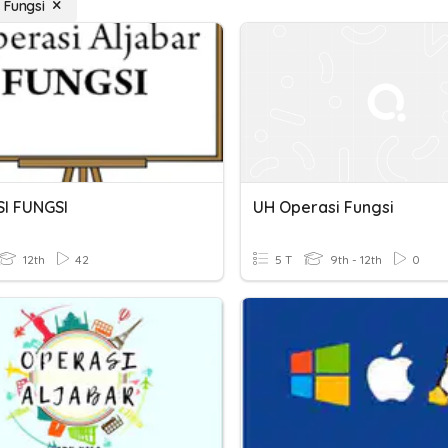
 Fungsi
I FUNGSI
UH Operasi Fungsi
12th
42
5 T
9th - 12th
0