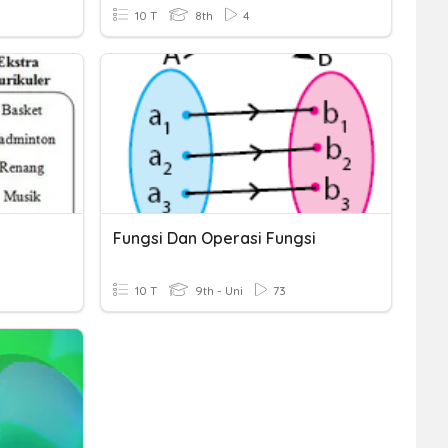
10 T
8th
4
Fungsi Dan Operasi Fungsi
10 T
9th - Uni
73