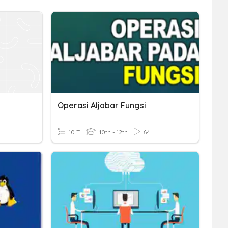
Operasi Aljabar Fungsi
10 T
10th - 12th
64