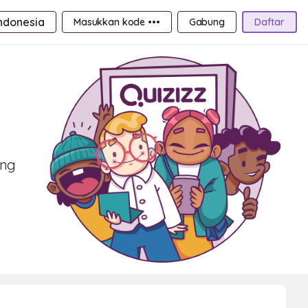
ndonesia
Masukkan kode •••
Gabung
Daftar
ang