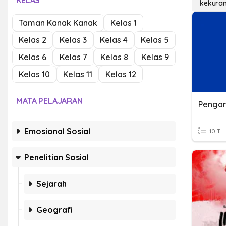
KELAS
kekuran
Taman Kanak Kanak
Kelas 1
Kelas 2
Kelas 3
Kelas 4
Kelas 5
Kelas 6
Kelas 7
Kelas 8
Kelas 9
Kelas 10
Kelas 11
Kelas 12
MATA PELAJARAN
Emosional Sosial
10 T
Penelitian Sosial
Sejarah
Geografi