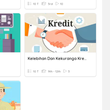
10 T
3rd
10
Kelebihan Dan Kekuranga Kredit
10 T
9th - 12th
3