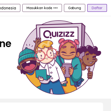
ndonesia
Masukkan kode •••
Gabung
Daftar
ine