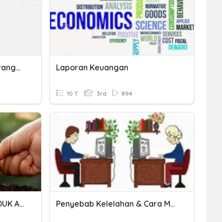
Quiz Kelebihan Dan Kekurangan Sosial Media: Penggunaan Untuk Berkomunikasi
Laporan Keuangan
10 T
3rd
894
LITERASI KEUANGAN PRODUK ASURANSI DAN DANA PENSIUN
Penyebab Kelelahan & Cara Mengatasinya