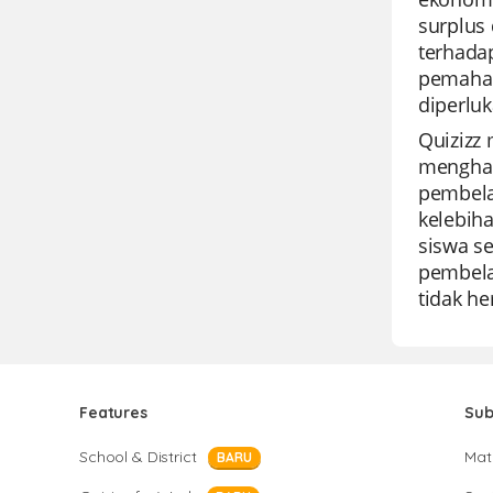
surplus
terhada
pemaham
diperluk
Quizizz
menghar
pembela
kelebih
siswa s
pembela
tidak he
Features
Sub
School & District
Mat
BARU