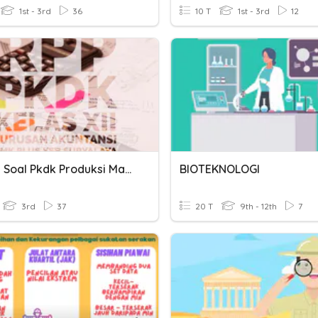
1st - 3rd
36
10 T
1st - 3rd
12
Latihan Soal Pkdk Produksi Massal
BIOTEKNOLOGI
3rd
37
20 T
9th - 12th
7