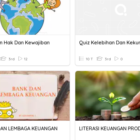
Kn Hak Dan Kewajiban
3rd
12
10 T
3rd
0
DAN LEMBAGA KEUANGAN