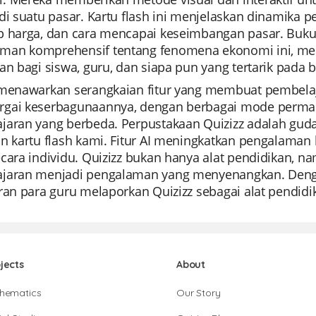
 di suatu pasar. Kartu flash ini menjelaskan dinamik
p harga, dan cara mencapai keseimbangan pasar. Buk
an komprehensif tentang fenomena ekonomi ini, men
an bagi siswa, guru, dan siapa pun yang tertarik pada
 menawarkan serangkaian fitur yang membuat pembelaj
gai keserbagunaannya, dengan berbagai mode permai
jaran yang berbeda. Perpustakaan Quizizz adalah gu
an kartu flash kami. Fitur AI meningkatkan pengalam
ecara individu. Quizizz bukan hanya alat pendidikan,
jaran menjadi pengalaman yang menyenangkan. Denga
ran para guru melaporkan Quizizz sebagai alat pendidi
jects
About
hematics
Our Story