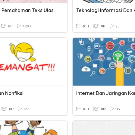
Latihan Pemahaman Teks Ulasan
8th
4297
10 T
8th
25
an Nonfiksi
8th
127
10 T
8th
115