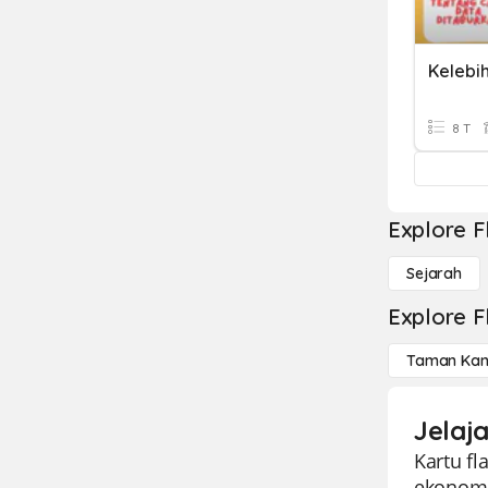
8 T
Explore F
Sejarah
Explore F
Taman Kan
Jelaj
Kartu f
ekonomi