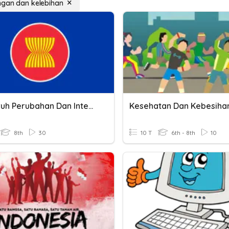
gan dan kelebihan
Pengaruh Perubahan Dan Interaksi Keruangan (ASEAN)
8th
30
10 T
6th - 8th
10