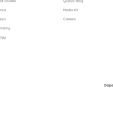
al Studies
Quizizz Blog
ence
Media Kit
sics
Careers
mistry
logy
Dapa