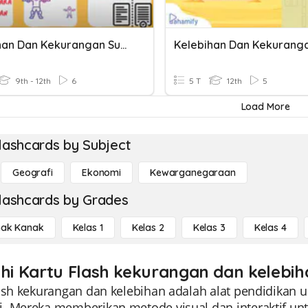
Kelebihan Dan Kekurangan Sukatan Serakan
9th - 12th
6
5 T
12th
5
Load More
lashcards by Subject
Geografi
Ekonomi
Kewarganegaraan
lashcards by Grades
ak Kanak
Kelas 1
Kelas 2
Kelas 3
Kelas 4
ahi Kartu Flash kekurangan dan kelebih
lash kekurangan dan kelebihan adalah alat pendidik
. Mereka memberikan metode visual dan interaktif un