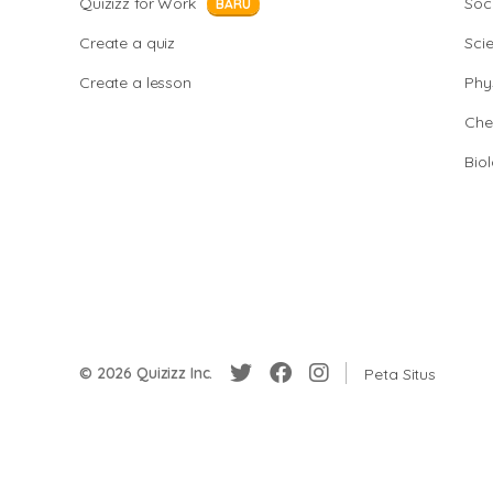
Quizizz for Work
Soci
BARU
Create a quiz
Sci
Create a lesson
Phy
Che
Bio
© 2026 Quizizz Inc.
Peta Situs