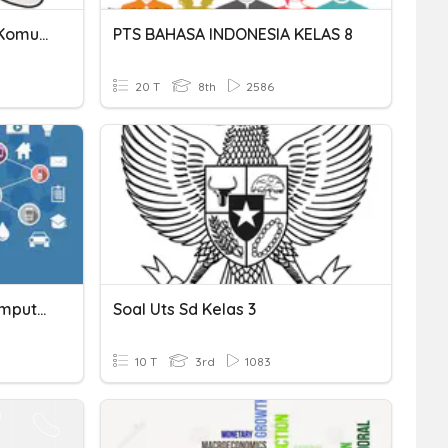
Teknologi Informasi Dan Komunikasi
PTS BAHASA INDONESIA KELAS 8
20 T
8th
2586
Internet Dan Jaringan Komputer
Soal Uts Sd Kelas 3
10 T
3rd
1083