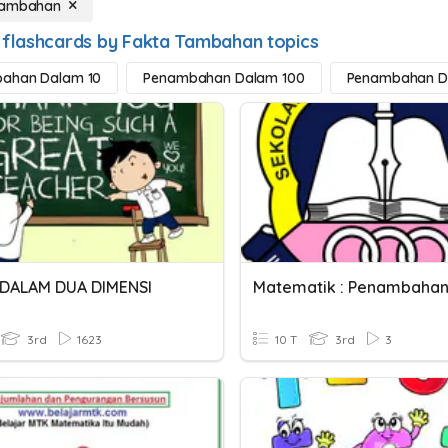
Tambahan
 flashcards by Fakta Tambahan topics
ahan Dalam 10
Penambahan Dalam 100
Penambahan D
DALAM DUA DIMENSI
Matematik : Penambahan
3rd
1623
10 T
3rd
3