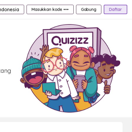
ndonesia
Masukkan kode •••
Gabung
Daftar
ncang