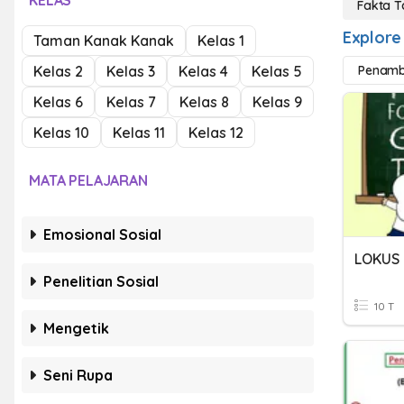
KELAS
Fakta 
Explore
Taman Kanak Kanak
Kelas 1
Kelas 2
Kelas 3
Kelas 4
Kelas 5
Penamb
Kelas 6
Kelas 7
Kelas 8
Kelas 9
Kelas 10
Kelas 11
Kelas 12
MATA PELAJARAN
Emosional Sosial
LOKUS 
Penelitian Sosial
10 T
Mengetik
Seni Rupa