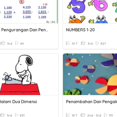
Latihan Pengurangan Dan Penambahan Bilangan
NUMBERS 1-20
3rd
44
10 T
3rd
827
Dalam Dua Dimensi
3rd
831
18 T
2nd - 3rd
113