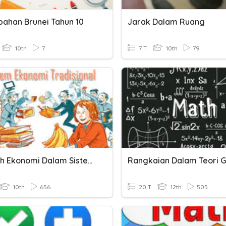
ahan Brunei Tahun 10
Jarak Dalam Ruang
10th
7
7 T
10th
79
Masalah Ekonomi Dalam Sistem Ekonomi
Rangkaian Dalam Teori G
10th
656
20 T
12th
505