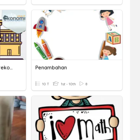
Perkoperasian Dalam Perekonomian Indonesia
Penambahan
10 T
1st - 10th
8