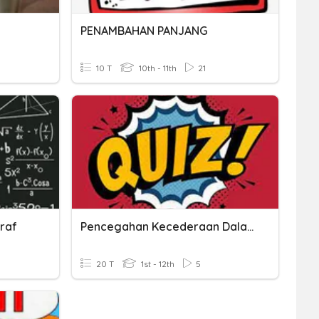
PENAMBAHAN PANJANG
10 T
10th - 11th
21
raf
Pencegahan Kecederaan Dalam Sukan (19/05/2021)
20 T
1st - 12th
5