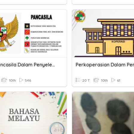
Nilai Pancasila Dalam Penyelenggaraan Negara
10th
546
20 T
10th
61