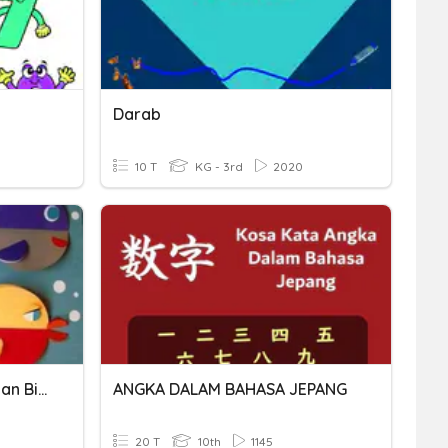
Darab
10 T
KG - 3rd
2020
Penambahan Dan Pengalian Bilangan Satuan
ANGKA DALAM BAHASA JEPANG
20 T
10th
1145