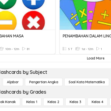
BAHAN MASA
10th - 12th
81
5 T
1st - 12th
1
Load More
lashcards by Subject
Aljabar
Pengertian Angka
Soal Kata Matematika
lashcards by Grades
ak Kanak
Kelas 1
Kelas 2
Kelas 3
Kelas 4