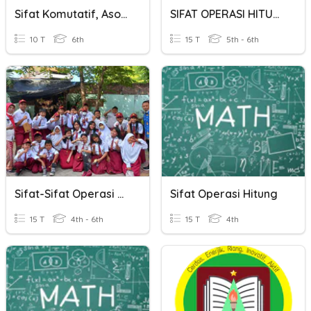
Sifat Komutatif, Asosiatif, Dan Distributif
SIFAT OPERASI HITUNG BILANGAN CACAH
10 T
6th
15 T
5th - 6th
Sifat-Sifat Operasi Hitung Bilangan
Sifat Operasi Hitung
15 T
4th - 6th
15 T
4th