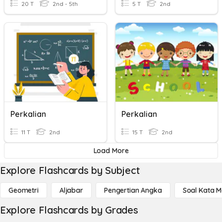
20 T
2nd - 5th
5 T
2nd
Perkalian
Perkalian
11 T
2nd
15 T
2nd
Load More
Explore Flashcards by Subject
Geometri
Aljabar
Pengertian Angka
Soal Kata 
Explore Flashcards by Grades