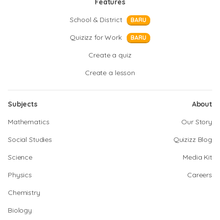
Features
School & District
BARU
Quizizz for Work
BARU
Create a quiz
Create a lesson
Subjects
About
Mathematics
Our Story
Social Studies
Quizizz Blog
Science
Media Kit
Physics
Careers
Chemistry
Biology