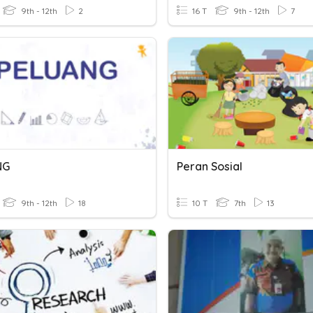
9th - 12th
2
16 T
9th - 12th
7
NG
Peran Sosial
9th - 12th
18
10 T
7th
13