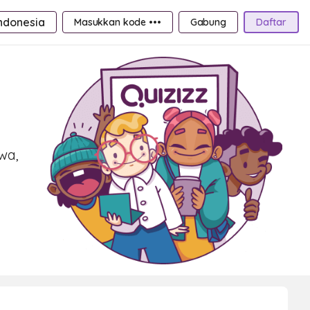
ndonesia
Masukkan kode •••
Gabung
Daftar
wa,