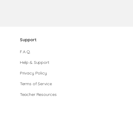
Support
F.A.Q.
Help & Support
Privacy Policy
Terms of Service
Teacher Resources