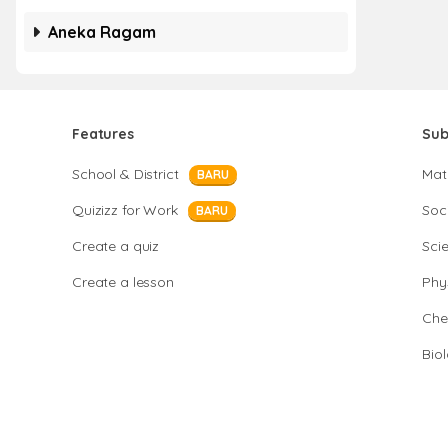
Aneka Ragam
Features
Sub
School & District
Mat
BARU
Quizizz for Work
Soci
BARU
Create a quiz
Sci
Create a lesson
Phy
Che
Bio