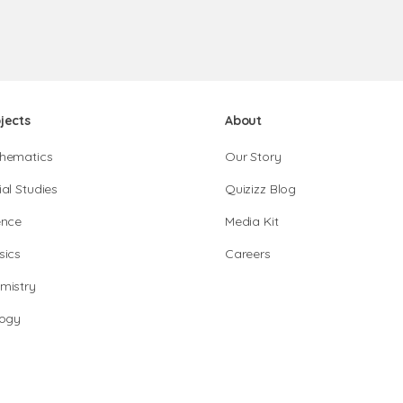
jects
About
hematics
Our Story
al Studies
Quizizz Blog
ence
Media Kit
sics
Careers
mistry
logy