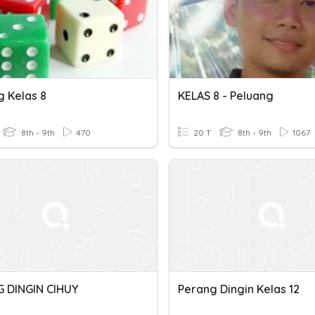
g Kelas 8
KELAS 8 - Peluang
8th - 9th
470
20 T
8th - 9th
1067
 DINGIN CIHUY
Perang Dingin Kelas 12