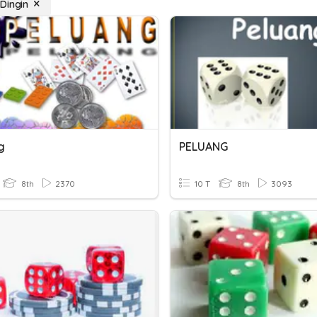
Dingin
g
PELUANG
8th
2370
10 T
8th
3093