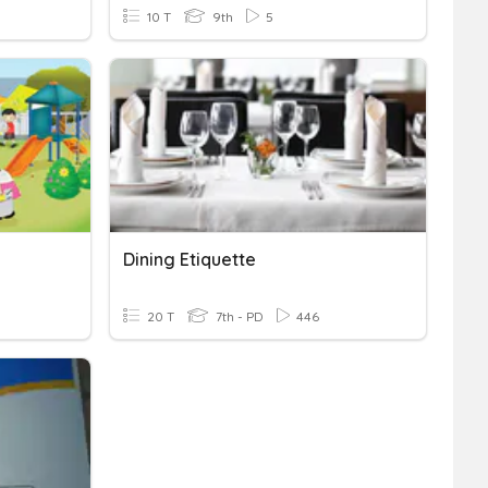
10 T
9th
5
Dining Etiquette
20 T
7th - PD
446