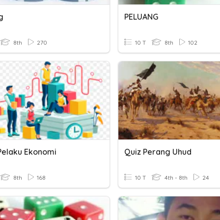
g
PELUANG
8th
270
10 T
8th
102
Pelaku Ekonomi
Quiz Perang Uhud
8th
168
10 T
4th - 8th
24