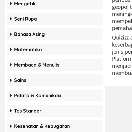
Mengetik
geopoli
meningk
Seni Rupa
mempelaj
pemaham
Bahasa Asing
Quizizz
keserba
Matematika
jenis pe
Platfor
Membaca & Menulis
menjadi
membuat
Sains
Pidato & Komunikasi
Tes Standar
Kesehatan & Kebugaran