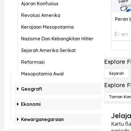
Ajaran Konfusius
Revolusi Amerika
Kerajaan Mesopotamia
10 T
Nazisme Dan Kebangkitan Hitler
Sejarah Amerika Serikat
Explore F
Reformasi
Mesopotamia Awal
Sejarah
Explore F
Geografi
Taman Kan
Ekonomi
Jelaj
Kewarganegaraan
Kartu f
periode 