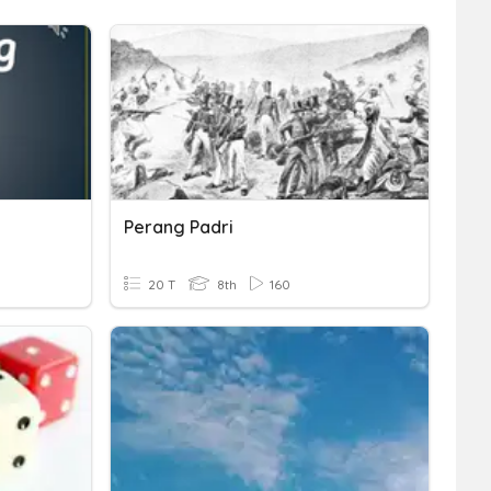
Perang Padri
20 T
8th
160