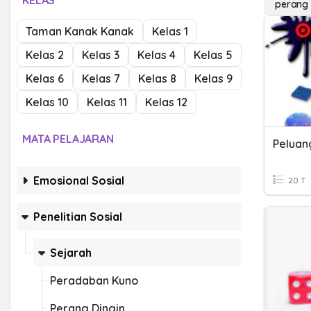
KELAS
perang 
Taman Kanak Kanak
Kelas 1
Kelas 2
Kelas 3
Kelas 4
Kelas 5
Kelas 6
Kelas 7
Kelas 8
Kelas 9
Kelas 10
Kelas 11
Kelas 12
MATA PELAJARAN
Peluan
Emosional Sosial
20 T
Penelitian Sosial
Sejarah
Peradaban Kuno
Perang Dingin