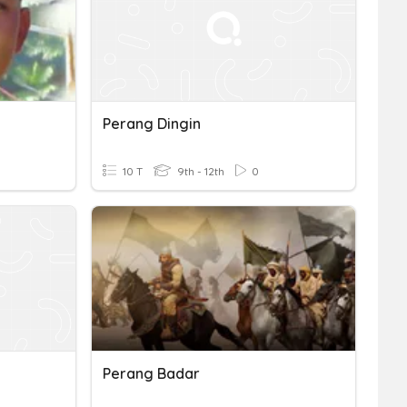
Perang Dingin
10 T
9th - 12th
0
Perang Badar