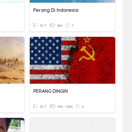
Perang Di Indonesia
10 T
8th
7
PERANG DINGIN
10 T
9th - 12th
2