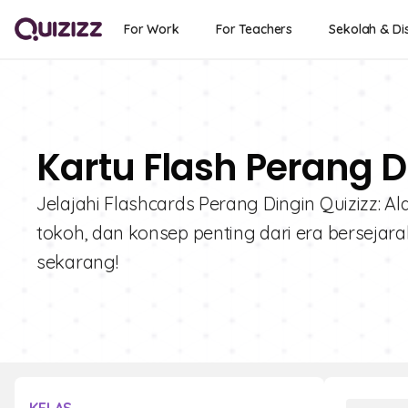
For Work
For Teachers
Sekolah & Dis
Kartu Flash Perang D
Jelajahi Flashcards Perang Dingin Quizizz: 
tokoh, dan konsep penting dari era berseja
sekarang!