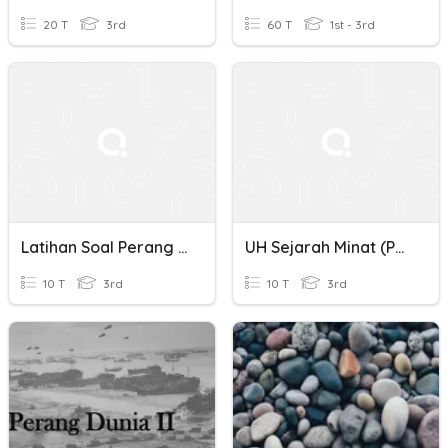
20 T
3rd
60 T
1st - 3rd
Latihan Soal Perang Dingin
UH Sejarah Minat (perang Dingin)
10 T
3rd
10 T
3rd