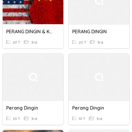
PERANG DINGIN & KONFLIK KONTEMPORER
PERANG DINGIN
20 T
3rd
20 T
3rd
Perang Dingin
Perang Dingin
20 T
3rd
10 T
3rd