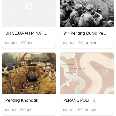
UH SEJARAH MINAT BAB PERANG DINGIN
9.1.1 Perang Dunia Pertama Dan Perang Dunia Kedua
20 T
3rd
15 T
1st - 3rd
Perang Khandak
PERANG POLITIK
15 T
3rd
10 T
1st - 3rd