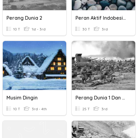
Perang Dunia 2
Peran Aktif Indobesia Masa Perang Dingin
10 T
1st - 3rd
30 T
3rd
Musim Dingin
Perang Dunia 1 Dan Perang Dunia 2
10 T
3rd - 4th
25 T
3rd