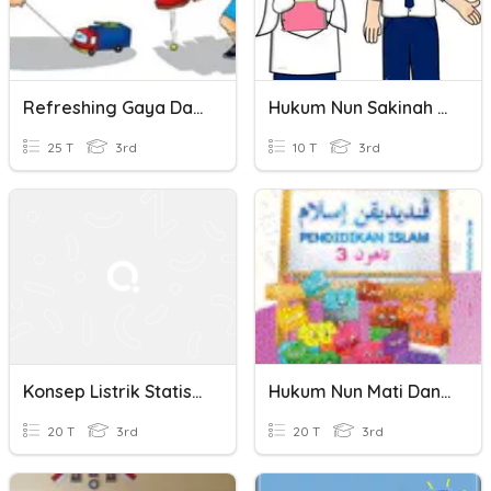
Refreshing Gaya Dan Pengaruh Gaya
Hukum Nun Sakinah Dan Tanwin (tajwid) Tahun 3
25 T
3rd
10 T
3rd
Konsep Listrik Statis Dan Dinamis
Hukum Nun Mati Dan Tanwin
20 T
3rd
20 T
3rd