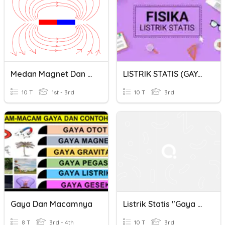
Medan Magnet Dan Gaya Magnet
LISTRIK STATIS (GAYA LISTRIK DAN MEDAN LISTRIK)
10 T
1st - 3rd
10 T
3rd
Gaya Dan Macamnya
Listrik Statis "gaya Coulomb"
8 T
3rd - 4th
10 T
3rd