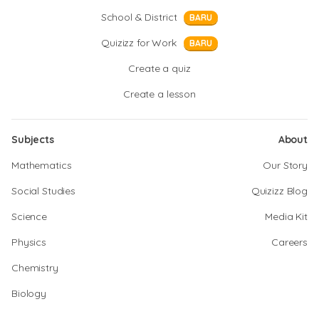
School & District
BARU
Quizizz for Work
BARU
Create a quiz
Create a lesson
Subjects
About
Mathematics
Our Story
Social Studies
Quizizz Blog
Science
Media Kit
Physics
Careers
Chemistry
Biology