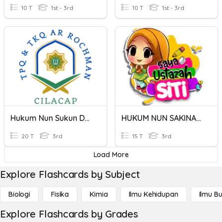
10 T
1st - 3rd
10 T
1st - 3rd
Hukum Nun Sukun Dan Tanwin
HUKUM NUN SAKINAH DAN TANWIN
20 T
3rd
15 T
3rd
Load More
Explore Flashcards by Subject
Biologi
Fisika
Kimia
Ilmu Kehidupan
Ilmu B
Explore Flashcards by Grades