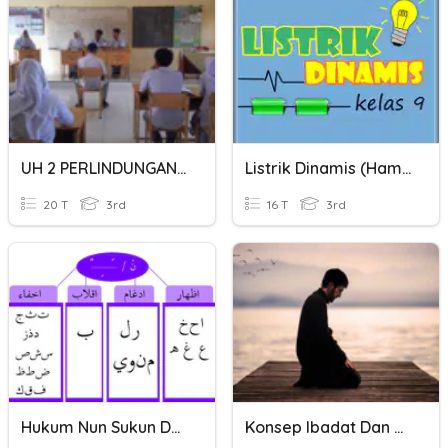
UH 2 PERLINDUNGAN DAN PENEGAKAN HUKUM
Listrik Dinamis (Hambatan Jenis, Daya Dan Energi Listrik)
20 T
3rd
16 T
3rd
Hukum Nun Sukun Dan Tanwin
Konsep Ibadat Dan Jenis Hukum