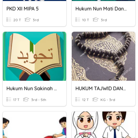
PKD XII MIPA 5
Hukum Nun Mati Dan Tanwin
20 T
3rd
10 T
3rd
Hukum Nun Sakinah Dan Tanwin
HUKUM TAJWID DAN WAQAF
17 T
3rd - 5th
12 T
KG - 3rd