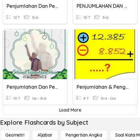
Penjumlahan Dan Pengurangan
PENJUMLAHAN DAN PENGURANGAN
12 T
3rd
10 T
3rd
Penjumlahan Dan Pengurangan
Penjumlahan & Pengurangan Bilangan Bulat
10 T
1st - 3rd
8 T
3rd - Uni
Load More
Explore Flashcards by Subject
Geometri
Aljabar
Pengertian Angka
Soal Kata 