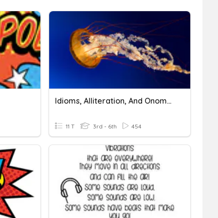
Idioms, Alliteration, And Onomatopoeia
11 T
3rd - 6th
454