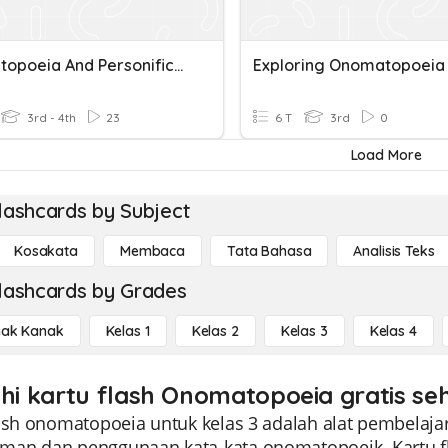
Onomatopoeia And Personification
Exploring Onomatopoeia
3rd - 4th
23
6 T
3rd
0
Load More
lashcards by Subject
Kosakata
Membaca
Tata Bahasa
Analisis Teks
lashcards by Grades
ak Kanak
Kelas 1
Kelas 2
Kelas 3
Kelas 4
ahi kartu flash Onomatopoeia gratis se
lash onomatopoeia untuk kelas 3 adalah alat pembelaj
an dan penggunaan kata-kata onomatopoeik. Kartu fla