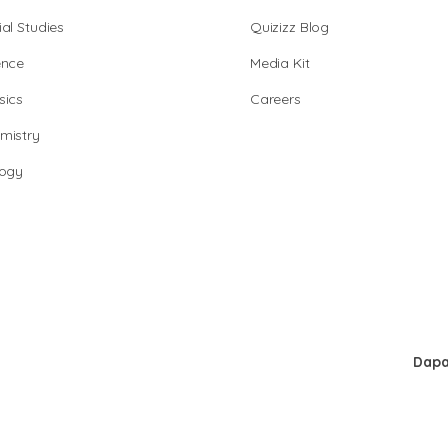
al Studies
Quizizz Blog
ence
Media Kit
sics
Careers
mistry
logy
Dapa