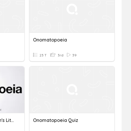
Onomatopoeia
23 T
3rd
39
Onomatopoeia In Children's Literature
Onomatopoeia Quiz