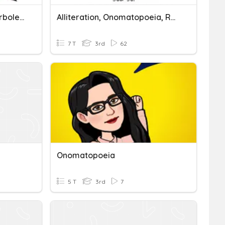
Onomatopoeia And Hyperbole - 11/4
Alliteration, Onomatopoeia, Rhyme
7 T
3rd
62
Onomatopoeia
5 T
3rd
7