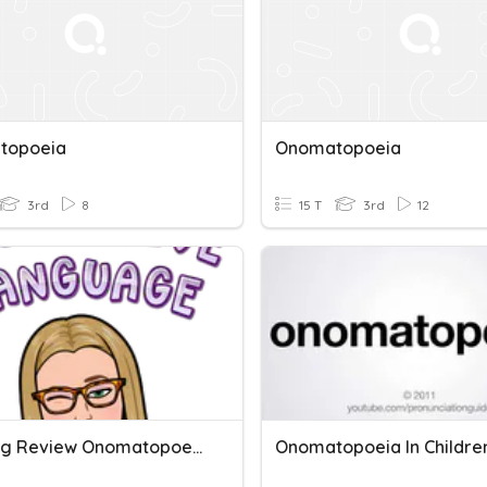
topoeia
Onomatopoeia
3rd
8
15 T
3rd
12
Fig Lang Review Onomatopoeia, Idiom, Simile, Metaphor, Hyperbole