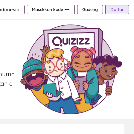
ndonesia
Masukkan kode •••
Gabung
Daftar
purna
an di