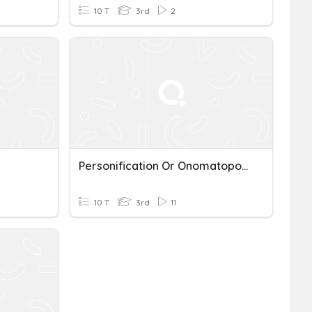
10 T
3rd
2
Personification Or Onomatopoeia
10 T
3rd
11