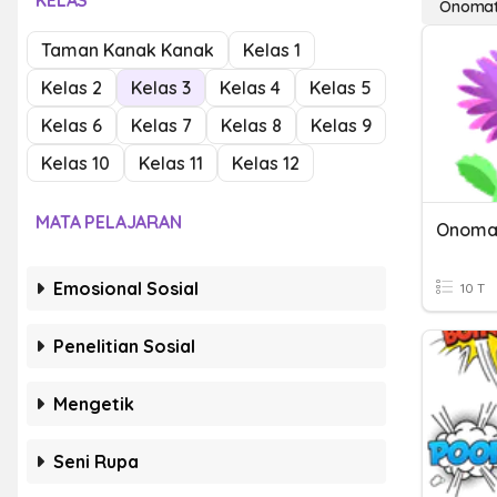
KELAS
Onomat
Taman Kanak Kanak
Kelas 1
Kelas 2
Kelas 3
Kelas 4
Kelas 5
Kelas 6
Kelas 7
Kelas 8
Kelas 9
Kelas 10
Kelas 11
Kelas 12
MATA PELAJARAN
Onoma
Emosional Sosial
10 T
Penelitian Sosial
Mengetik
Seni Rupa