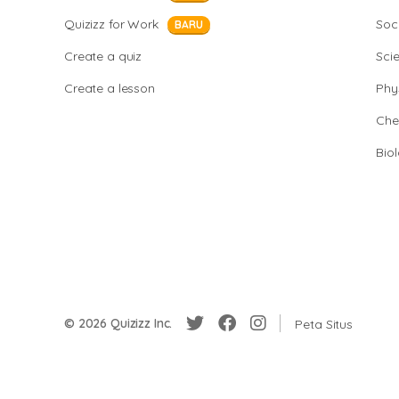
Quizizz for Work
Soci
BARU
Create a quiz
Sci
Create a lesson
Phy
Che
Bio
© 2026 Quizizz Inc.
Peta Situs