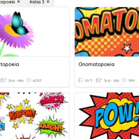
opoeia
Kelas 3
topoeia
Onomatopoeia
3rd - 4th
4207
10 T
3rd - 5th
199