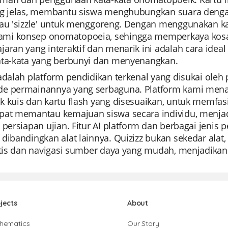
ng jelas, membantu siswa menghubungkan suara dengan k
au 'sizzle' untuk menggoreng. Dengan menggunakan kartu
i konsep onomatopoeia, sehingga memperkaya kosa k
aran yang interaktif dan menarik ini adalah cara idea
ata-kata yang berbunyi dan menyenangkan.
 adalah platform pendidikan terkenal yang disukai ol
e permainannya yang serbaguna. Platform kami mena
k kuis dan kartu flash yang disesuaikan, untuk memfa
pat memantau kemajuan siswa secara individu, menjad
 persiapan ujian. Fitur AI platform dan berbagai jeni
dibandingkan alat lainnya. Quizizz bukan sekedar alat
atis dan navigasi sumber daya yang mudah, menjadikann
jects
About
hematics
Our Story