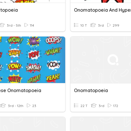
topoeia
3rd - 5th
114
10 T
3rd
299
ese Onomatopoeia
Onomatopoeia
3rd - 12th
23
22 T
3rd
172