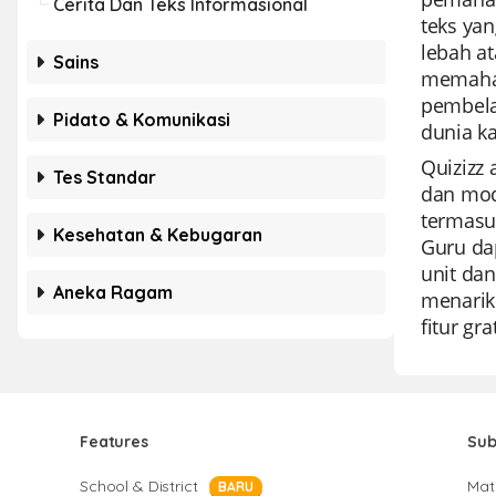
Cerita Dan Teks Informasional
teks ya
lebah at
Sains
memaham
pembelaj
Pidato & Komunikasi
dunia k
Quizizz
Tes Standar
dan mod
termasu
Kesehatan & Kebugaran
Guru da
unit dan
Aneka Ragam
menarik 
fitur gr
Features
Sub
School & District
Mat
BARU