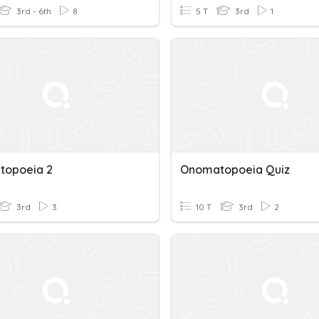
3rd - 6th
8
5 T
3rd
1
topoeia 2
Onomatopoeia Quiz
3rd
3
10 T
3rd
2