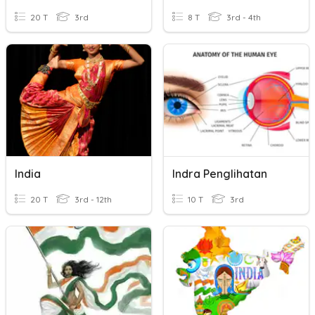
20 T
3rd
8 T
3rd - 4th
India
Indra Penglihatan
20 T
3rd - 12th
10 T
3rd