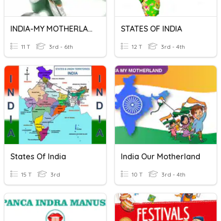
INDIA-MY MOTHERLAND
STATES OF INDIA
11 T
3rd - 6th
12 T
3rd - 4th
States Of India
India Our Motherland
15 T
3rd
10 T
3rd - 4th