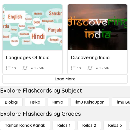
Languages Of India
Discovering India
10 T
3rd - 5th
10 T
3rd - 5th
Load More
Explore Flashcards by Subject
Biologi
Fisika
Kimia
Ilmu Kehidupan
Ilmu B
Explore Flashcards by Grades
Taman Kanak Kanak
Kelas 1
Kelas 2
Kelas 3