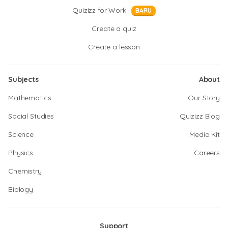
Quizizz for Work
BARU
Create a quiz
Create a lesson
Subjects
About
Mathematics
Our Story
Social Studies
Quizizz Blog
Science
Media Kit
Physics
Careers
Chemistry
Biology
Support