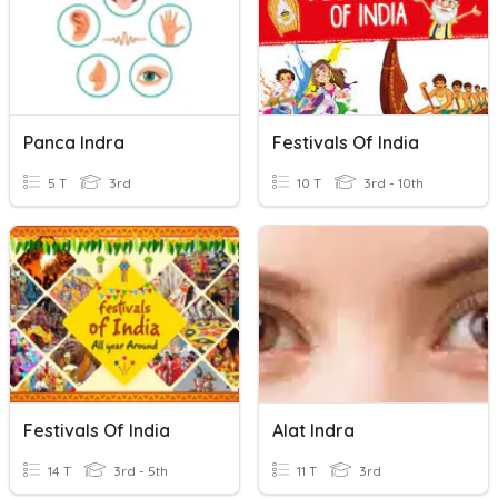
Panca Indra
Festivals Of India
5 T
3rd
10 T
3rd - 10th
Festivals Of India
Alat Indra
14 T
3rd - 5th
11 T
3rd