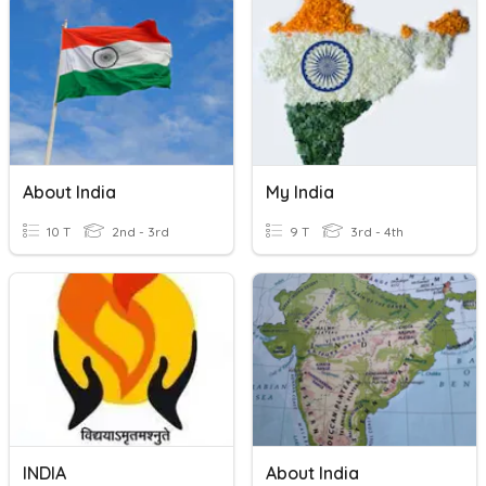
About India
My India
10 T
2nd - 3rd
9 T
3rd - 4th
INDIA
About India