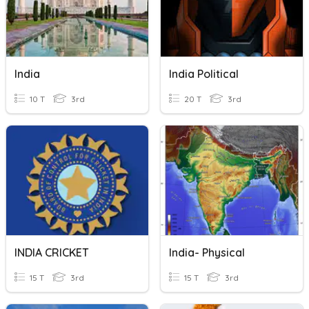
India
India Political
10 T
3rd
20 T
3rd
INDIA CRICKET
India- Physical
15 T
3rd
15 T
3rd