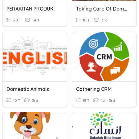
PERAKITAN PRODUK
Taking Care Of Domestic Animals
20 T
3rd
10 T
3rd
Domestic Animals
Gathering CRM
10 T
3rd
15 T
1st - 3rd