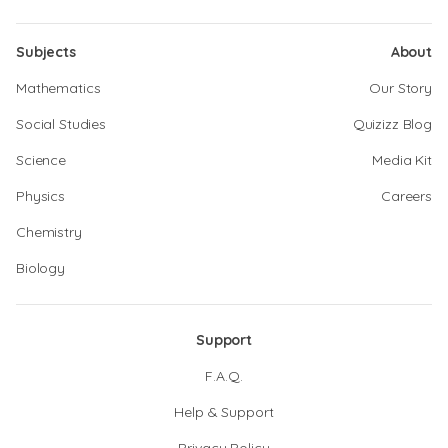
Subjects
About
Mathematics
Our Story
Social Studies
Quizizz Blog
Science
Media Kit
Physics
Careers
Chemistry
Biology
Support
F.A.Q.
Help & Support