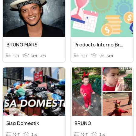
BRUNO MARS
Producto Interno Bruto
12 T
3rd - 4th
10 T
1st - 3rd
Sisa Domestik
BRUNO
10 T
3rd
10 T
3rd