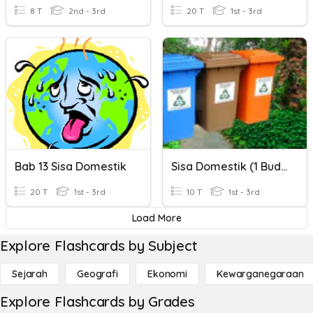
8 T
2nd - 3rd
20 T
1st - 3rd
Bab 13 Sisa Domestik
Sisa Domestik (1 Budiman)
20 T
1st - 3rd
10 T
1st - 3rd
Load More
Explore Flashcards by Subject
Sejarah
Geografi
Ekonomi
Kewarganegaraan
Explore Flashcards by Grades