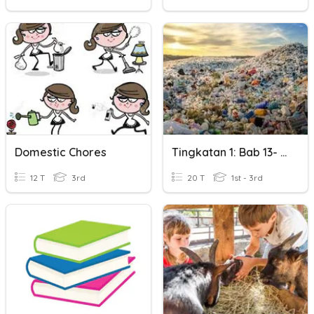
Domestic Chores
Tingkatan 1: Bab 13- Sisa Domestik
12 T
3rd
20 T
1st - 3rd