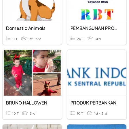
Domestic Animals
PEMBANGUNAN PRODUK TINGKATAN 3
11 T
1st - 3rd
20 T
3rd
BRUNO HALLOWEN
PRODUK PERBANKAN
10 T
3rd
10 T
1st - 3rd