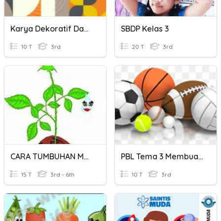
Karya Dekoratif Dan Membuat Gambar Dekoratif
SBDP Kelas 3
10 T
3rd
20 T
3rd
CARA TUMBUHAN MEMBIAK
PBL Tema 3 Membuat Bola
15 T
3rd - 6th
10 T
3rd