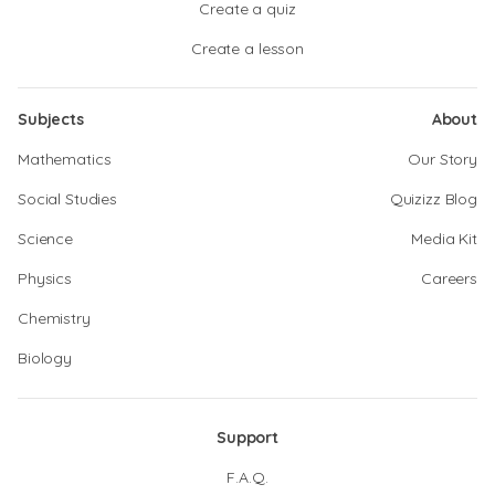
Create a quiz
Create a lesson
Subjects
About
Mathematics
Our Story
Social Studies
Quizizz Blog
Science
Media Kit
Physics
Careers
Chemistry
Biology
Support
F.A.Q.