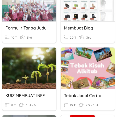
Formulir Tanpa Judul
Membuat Blog
10 T
3rd
20 T
3rd
KUIZ MEMBUAT INFERENS 1
Tebak Judul Cerita
8 T
3rd - 6th
10 T
KG - 3rd