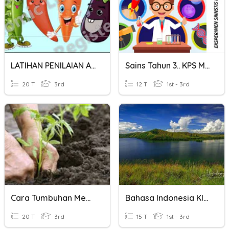
LATIHAN PENILAIAN AKHIR TAHUN
Sains Tahun 3.. KPS Membuat Inferens
20 T
3rd
12 T
1st - 3rd
Cara Tumbuhan Membiak
Bahasa Indonesia Kls 8
20 T
3rd
15 T
1st - 3rd