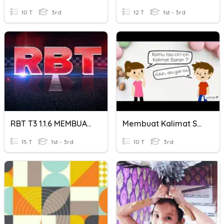
10 T
3rd
12 T
1st - 3rd
RBT T3 1.1.6 MEMBUAT PENAMBAIKAN
Membuat Kalimat Saran
15 T
1st - 3rd
10 T
3rd