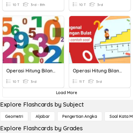
10 T
3rd - 8th
10 T
3rd
Operasi Hitung Bilangan Bulat
Operasi Hitung Bilangan Bulat
10 T
3rd
11 T
3rd
Load More
Explore Flashcards by Subject
Geometri
Aljabar
Pengertian Angka
Soal Kata 
Explore Flashcards by Grades