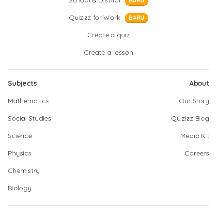
School & District
BARU
Quizizz for Work
BARU
Create a quiz
Create a lesson
Subjects
About
Mathematics
Our Story
Social Studies
Quizizz Blog
Science
Media Kit
Physics
Careers
Chemistry
Biology