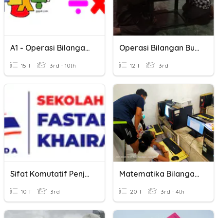
A1 - Operasi Bilangan Bulat
Operasi Bilangan Bulat
15 T
3rd - 10th
12 T
3rd
Sifat Komutatif Penjumlahan Dan Perkalian Bilangan Bulat
Matematika Bilangan Bulat Kelas 5 Smm
10 T
3rd
20 T
3rd - 4th