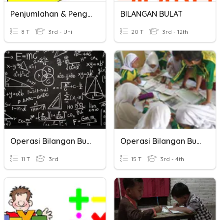
Penjumlahan & Pengurangan Bilangan Bulat
BILANGAN BULAT
8 T
3rd - Uni
20 T
3rd - 12th
Operasi Bilangan Bulat
Operasi Bilangan Bulat
11 T
3rd
15 T
3rd - 4th