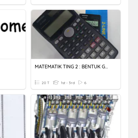
MATEMATIK TING 2 : BENTUK GEOMETRI 3D-Cikgu Hani
20 T
1st - 3rd
6