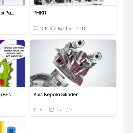
PENGUKURAN: Mengukur Isi Padu Cecair - Tahun 3
PMKR
10 T
1st - 3rd
185
KUIZ MATEMATIK TAHUN 3 (BENTUK)
Kuis Kepala Silinder
5 T
3rd
1