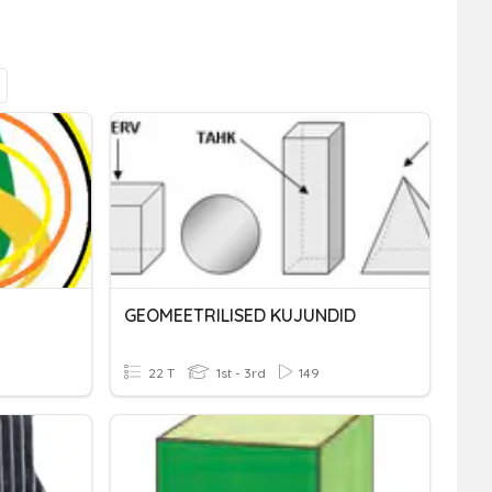
GEOMEETRILISED KUJUNDID
22 T
1st - 3rd
149