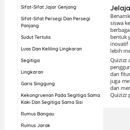
Jelaj
Sifat-Sifat Jajar Genjang
Benamka
Sifat-Sifat Persegi Dan Persegi
siswa k
Panjang
berbagai
bentuk y
Sudut Tertulis
inovati
Luas Dan Keliling Lingkaran
lebih m
Quizizz
Segitiga
penggun
Lingkaran
dan fitu
juga me
Garis Singgung
dan men
Quizizz 
Kekongruenan Pada Segitiga Sama
Kaki Dan Segitiga Sama Sisi
Rumus Bangau
Rumus Jarak