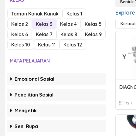
KELAS
Bentuk 
Explore
Taman Kanak Kanak
Kelas 1
Kelas 2
Kelas 3
Kelas 4
Kelas 5
Kerucut
Kelas 6
Kelas 7
Kelas 8
Kelas 9
Kelas 10
Kelas 11
Kelas 12
MATA PELAJARAN
Emosional Sosial
Penelitian Sosial
12 T
Mengetik
Seni Rupa