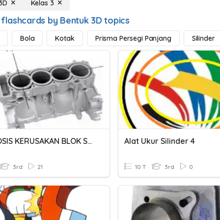
3D
Kelas 3
 flashcards by Bentuk 3D topics
Bola
Kotak
Prisma Persegi Panjang
Silinder
DIAGNOSIS KERUSAKAN BLOK SILINDER
Alat Ukur Silinder 4
3rd
21
10 T
3rd
0