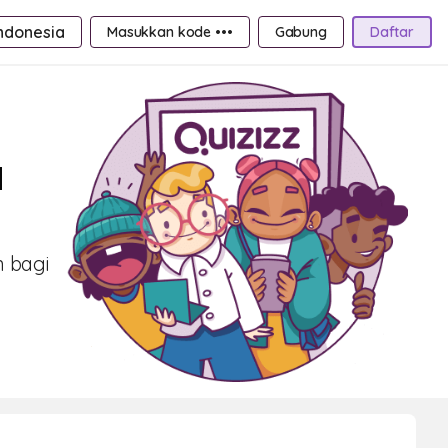
ndonesia
Masukkan kode •••
Gabung
Daftar
a
n bagi