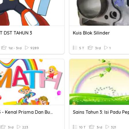
T DST TAHUN 3
Kuis Blok Silinder
1st - 3rd
9289
5 T
3rd
1
Tahun 3 - Kenal Prisma Dan Bukan Prisma
3rd
223
10 T
3rd
321