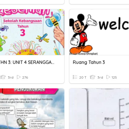
P.SENI THN 3: UNIT 4 SERANGGA COMEL
Ruang Tahun 3
3rd
276
20 T
3rd
125