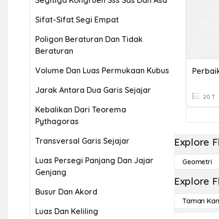
Segitiga Kongruen Sss Sas Dan Asa
Sifat-Sifat Segi Empat
Poligon Beraturan Dan Tidak
Beraturan
Volume Dan Luas Permukaan Kubus
Jarak Antara Dua Garis Sejajar
20 T
Kebalikan Dari Teorema
Pythagoras
Transversal Garis Sejajar
Explore F
Luas Persegi Panjang Dan Jajar
Geometri
Genjang
Explore F
Busur Dan Akord
Taman Kan
Luas Dan Keliling