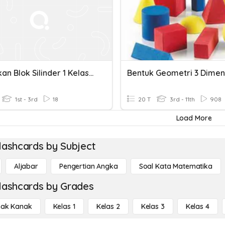
Perbaikan Blok Silinder 1 Kelas 12
Bentuk Geometri 3 Dimen
1st - 3rd
18
20 T
3rd - 11th
908
Load More
lashcards by Subject
Aljabar
Pengertian Angka
Soal Kata Matematika
lashcards by Grades
ak Kanak
Kelas 1
Kelas 2
Kelas 3
Kelas 4