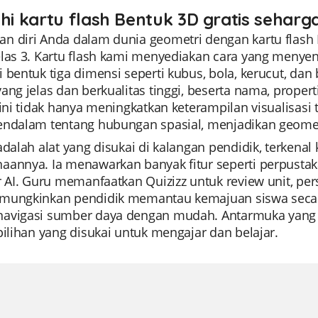
ahi kartu flash Bentuk 3D gratis seharg
n diri Anda dalam dunia geometri dengan kartu flash
elas 3. Kartu flash kami menyediakan cara yang menyen
 bentuk tiga dimensi seperti kubus, bola, kerucut, da
ang jelas dan berkualitas tinggi, beserta nama, proper
f ini tidak hanya meningkatkan keterampilan visualis
endalam tentang hubungan spasial, menjadikan geomet
 adalah alat yang disukai di kalangan pendidik, terke
aannya. Ia menawarkan banyak fitur seperti perpusta
r AI. Guru memanfaatkan Quizizz untuk review unit, pers
mungkinkan pendidik memantau kemajuan siswa secara
avigasi sumber daya dengan mudah. Antarmuka yang m
pilihan yang disukai untuk mengajar dan belajar.