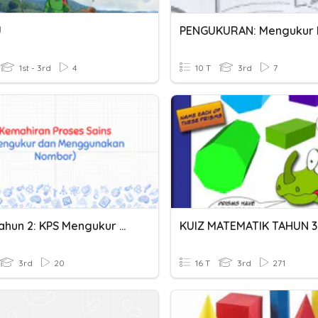
U
1st - 3rd
4
10 T
3rd
7
Sains Tahun 2: KPS Mengukur & Menggunakan Nombor
3rd
20
16 T
3rd
271