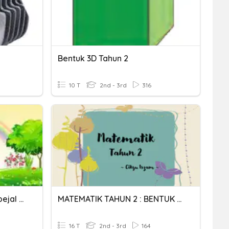
Bentuk 3D Tahun 2
10 T
2nd - 3rd
316
Sains Tahun 3: Isi Padu Pepejal Tidak Sekata
MATEMATIK TAHUN 2 : BENTUK 3D
16 T
2nd - 3rd
164