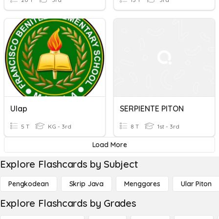
Ulap
SERPIENTE PITON
5 T
KG - 3rd
8 T
1st - 3rd
Load More
Explore Flashcards by Subject
Pengkodean
Skrip Java
Menggores
Ular Piton
Explore Flashcards by Grades