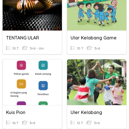
TENTANG ULAR
Ular Kelabang Game
10 T
3rd - Uni
10 T
3rd
Kuis Pion
Uler Kelabang
16 T
3rd
12 T
3rd