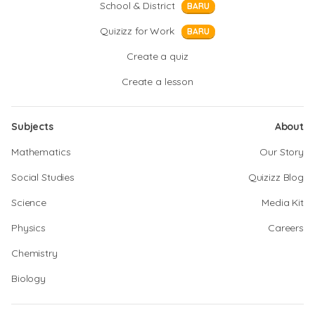
School & District
BARU
Quizizz for Work
BARU
Create a quiz
Create a lesson
Subjects
About
Mathematics
Our Story
Social Studies
Quizizz Blog
Science
Media Kit
Physics
Careers
Chemistry
Biology