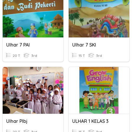
Ulhar 7 PAI
Ulhar 7 SKI
20 T
3rd
15 T
3rd
Ulhar Plbj
ULHAR 1 KELAS 3
20 T
3rd
15 T
3rd