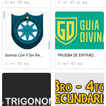
14 T
3rd
9 T
1st - 3rd
Sumas Con Y Sin Reagrupación, Relación De Orden.
PRUEBA DE ENTRADA DE COM. LECTORA 3RO SEC
17 T
3rd
10 T
3rd