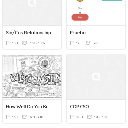
Sin/Cos Relationship
Prueba
10 T
3rd - 10th
17 T
3rd
How Well Do You Know Wis-Con-Sin State Symbles
COP CSO
16 T
3rd - 6th
20 T
1st - 3rd