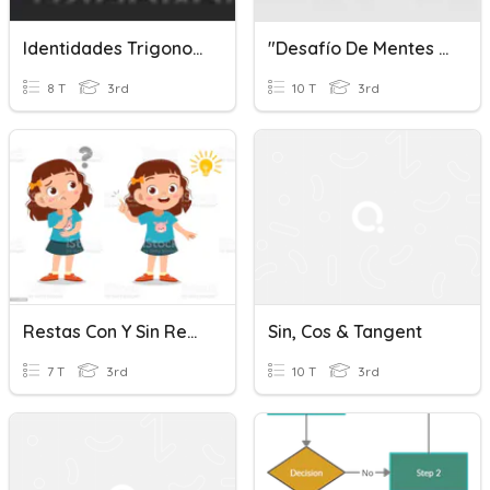
Identidades Trigonométricas
"Desafío De Mentes Mercedarias" Com - 3ero Y 4to Sec
8 T
3rd
10 T
3rd
Restas Con Y Sin Resrva - Problemas Matemáticos
Sin, Cos & Tangent
7 T
3rd
10 T
3rd