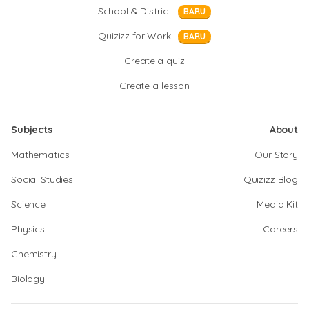
School & District
BARU
Quizizz for Work
BARU
Create a quiz
Create a lesson
Subjects
About
Mathematics
Our Story
Social Studies
Quizizz Blog
Science
Media Kit
Physics
Careers
Chemistry
Biology