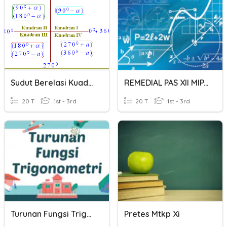
Sudut Berelasi Kuadran I Dan II
REMEDIAL PAS XII MIPA
20 T
1st - 3rd
20 T
1st - 3rd
Turunan Fungsi Trigonometri Dasar
Pretes Mtkp Xi