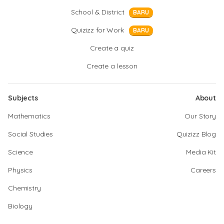
School & District
BARU
Quizizz for Work
BARU
Create a quiz
Create a lesson
Subjects
About
Mathematics
Our Story
Social Studies
Quizizz Blog
Science
Media Kit
Physics
Careers
Chemistry
Biology