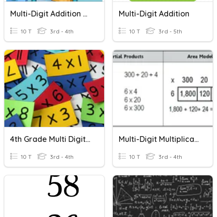
Multi-Digit Addition With Regrouping
Multi-Digit Addition
10 T
3rd - 4th
10 T
3rd - 5th
4th Grade Multi Digit Multiplication
Multi-Digit Multiplication Partial Products
10 T
3rd - 4th
10 T
3rd - 4th