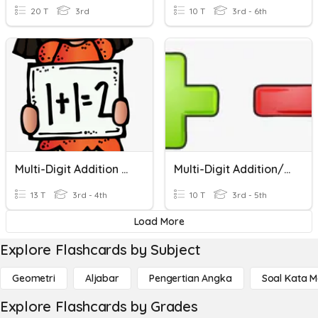
20 T
3rd
10 T
3rd - 6th
Multi-Digit Addition Review
Multi-Digit Addition/subtraction
13 T
3rd - 4th
10 T
3rd - 5th
Load More
Explore Flashcards by Subject
Geometri
Aljabar
Pengertian Angka
Soal Kata 
Explore Flashcards by Grades