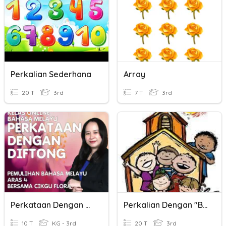
Perkalian Sederhana
Array
20 T
3rd
7 T
3rd
Perkataan Dengan Diftong
Perkalian Dengan "Banyak Nol"
10 T
KG - 3rd
20 T
3rd