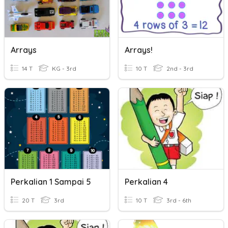
Arrays
Arrays!
14 T
KG - 3rd
10 T
2nd - 3rd
Perkalian 1 Sampai 5
Perkalian 4
20 T
3rd
10 T
3rd - 6th