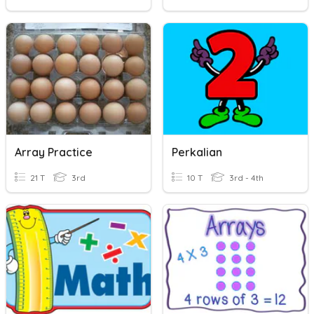
Array Practice
Perkalian
21 T
3rd
10 T
3rd - 4th