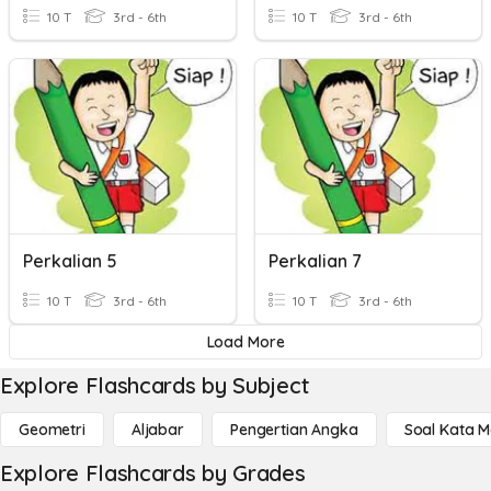
10 T
3rd - 6th
10 T
3rd - 6th
Perkalian 5
Perkalian 7
10 T
3rd - 6th
10 T
3rd - 6th
Load More
Explore Flashcards by Subject
Geometri
Aljabar
Pengertian Angka
Soal Kata 
Explore Flashcards by Grades