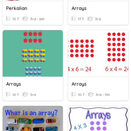
Perkalian
Arrays
10 T
3rd - 6th
17 T
3rd
Arrays
Arrays
10 T
3rd
10 T
3rd - 5th