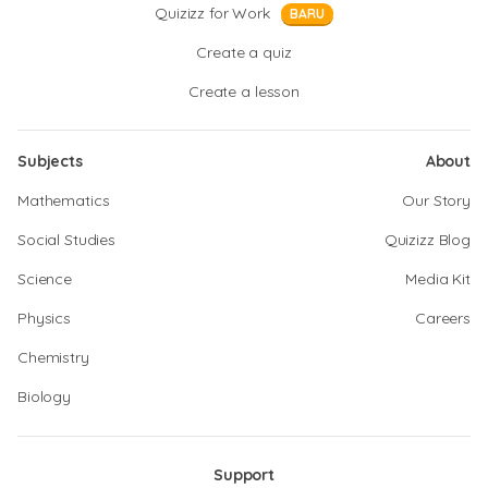
Quizizz for Work
BARU
Create a quiz
Create a lesson
Subjects
About
Mathematics
Our Story
Social Studies
Quizizz Blog
Science
Media Kit
Physics
Careers
Chemistry
Biology
Support