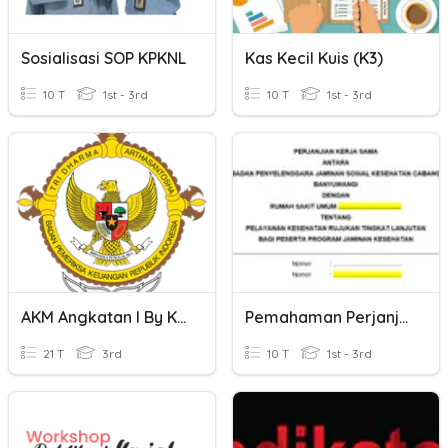
Sosialisasi SOP KPKNL
Kas Kecil Kuis (K3)
10 T
1st - 3rd
10 T
1st - 3rd
AKM Angkatan I By Kel. 8
Pemahaman Perjanjian Kerja Sama (PKS) Faskes Rujukan
21 T
3rd
10 T
1st - 3rd