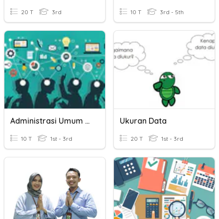
20 T
3rd
10 T
3rd - 5th
Administrasi Umum Bab 1
Ukuran Data
10 T
1st - 3rd
20 T
1st - 3rd