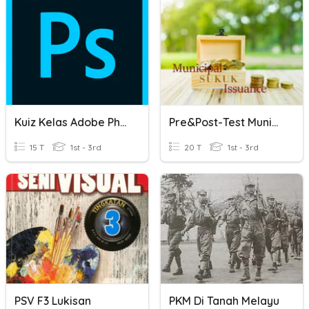
Kuiz Kelas Adobe Photoshop
Pre&Post-Test Municipal Sukuk Issuance (MSI)
15 T
1st - 3rd
20 T
1st - 3rd
PSV F3 Lukisan
PKM Di Tanah Melayu