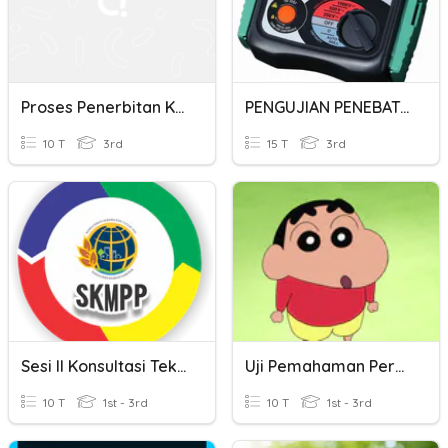
Proses Penerbitan Kata
PENGUJIAN PENEBATAN
10 T
3rd
15 T
3rd
Sesi II Konsultasi Teknis SKMPP 2020
Uji Pemahaman Perdir 68 Tahun 2021
10 T
1st - 3rd
10 T
1st - 3rd