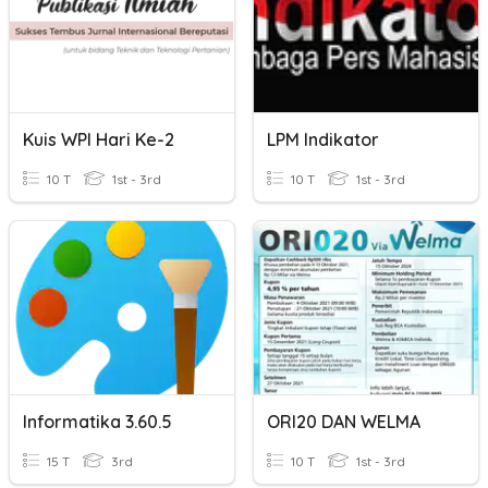
Kuis WPI Hari Ke-2
LPM Indikator
10 T
1st - 3rd
10 T
1st - 3rd
Informatika 3.60.5
ORI20 DAN WELMA
15 T
3rd
10 T
1st - 3rd