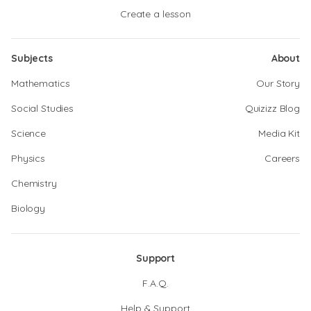
Create a lesson
Subjects
About
Mathematics
Our Story
Social Studies
Quizizz Blog
Science
Media Kit
Physics
Careers
Chemistry
Biology
Support
F.A.Q.
Help & Support