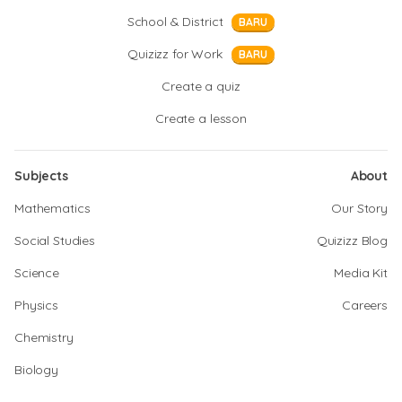
School & District
BARU
Quizizz for Work
BARU
Create a quiz
Create a lesson
Subjects
About
Mathematics
Our Story
Social Studies
Quizizz Blog
Science
Media Kit
Physics
Careers
Chemistry
Biology